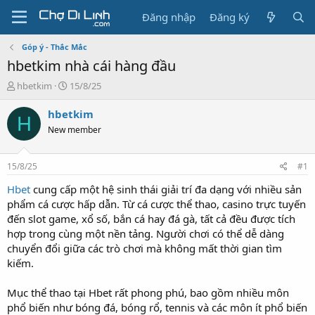
Đăng nhập
Đăng ký
Góp ý - Thắc Mắc
hbetkim nhà cái hàng đầu
T
N
hbetkim
15/8/25
h
g
r
à
hbetkim
H
e
y
New member
a
g
d
ử
s
i
15/8/25
#1
t
a
Hbet
cung cấp một hệ sinh thái giải trí đa dạng với nhiều sản
r
phẩm cá cược hấp dẫn. Từ cá cược thể thao, casino trực tuyến
t
đến slot game, xổ số, bắn cá hay đá gà, tất cả đều được tích
e
hợp trong cùng một nền tảng. Người chơi có thể dễ dàng
r
chuyển đổi giữa các trò chơi mà không mất thời gian tìm
kiếm.
Mục thể thao tại Hbet rất phong phú, bao gồm nhiều môn
phổ biến như bóng đá, bóng rổ, tennis và các môn ít phổ biến