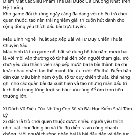
Điểm Mặt Các Siêu Phẩm Thẻ Bài Được Ưa Chuộng Nhất Trên
Hệ Thống
Kho game đổi thưởng ngày càng đa dạng với nhiều trò chơi
quen thuộc, tạo nên trải nghiệm giải trí cuốn hút dành cho
cộng đồng yêu thích đấu bài trực tuyến:
Mậu Binh Nghệ Thuật Sắp Xếp Bài Và Tư Duy Chiến Thuật
Chuyên Sâu
Mậu binh là tựa game nổi bật sử dụng bộ bài năm mươi hai
lá với mỗi ván thường có từ hai đến bốn người tham gia. Trò
chơi yêu cầu thành viên sắp xếp mười ba lá bài thành ba chi
khác nhau nhằm tạo thế mạnh tối ưu trước đối thủ. Điểm hấp
dẫn của Mậu binh nằm ở yếu tố tư duy chiến thuật, khả năng
ghi nhớ các quân bài đã xuất hiện và tạo những màn đấu trí
kịch tính trong từng lượt so bài cuối cùng để ôm trọn tiền
thưởng lớn.
Xì Dách Vũ Điệu Của Những Con Số Và Bài Học Kiểm Soát Tâm
Lý
Xì dách là trò chơi quen thuộc được nhiều người yêu thích
nhờ luật chơi đơn giản và tốc độ diễn ra vô cùng nhanh
chóng. Mỗi người thường nhận hai lá bài đầu tiên và tiếp tục