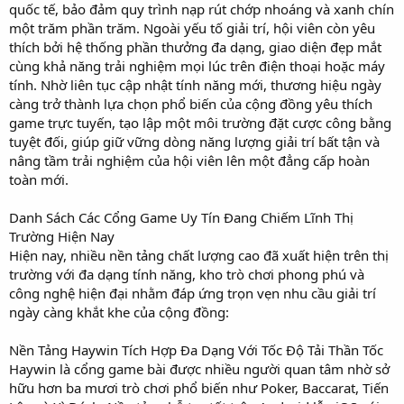
quốc tế, bảo đảm quy trình nạp rút chớp nhoáng và xanh chín
một trăm phần trăm. Ngoài yếu tố giải trí, hội viên còn yêu
thích bởi hệ thống phần thưởng đa dạng, giao diện đẹp mắt
cùng khả năng trải nghiệm mọi lúc trên điện thoại hoặc máy
tính. Nhờ liên tục cập nhật tính năng mới, thương hiệu ngày
càng trở thành lựa chọn phổ biến của cộng đồng yêu thích
game trực tuyến, tạo lập một môi trường đặt cược công bằng
tuyệt đối, giúp giữ vững dòng năng lượng giải trí bất tận và
nâng tầm trải nghiệm của hội viên lên một đẳng cấp hoàn
toàn mới.
Danh Sách Các Cổng Game Uy Tín Đang Chiếm Lĩnh Thị
Trường Hiện Nay
Hiện nay, nhiều nền tảng chất lượng cao đã xuất hiện trên thị
trường với đa dạng tính năng, kho trò chơi phong phú và
công nghệ hiện đại nhằm đáp ứng trọn vẹn nhu cầu giải trí
ngày càng khắt khe của cộng đồng:
Nền Tảng Haywin Tích Hợp Đa Dạng Với Tốc Độ Tải Thần Tốc
Haywin là cổng game bài được nhiều người quan tâm nhờ sở
hữu hơn ba mươi trò chơi phổ biến như Poker, Baccarat, Tiến