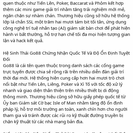
quen thuộc như Tiến Lên, Poker, Baccarat và Phỏm kết hợp
thêm các mini game giải trí nhằm tăng trải nghiệm mới mẻ,
ngăn chặn sự nhàm chán. Thương hiệu cũng sở hữu hệ thống
lớp lá chắn SSL một trăm hai mươi tám bit tối tân, ứng dụng
công nghệ trí tuệ nhân tạo (AI) giám sát bàn chơi để phát hiện
hành vi bất thường, hỗ trợ hạn chế tối đa mọi hiện tượng gian
lận và hack kết quả.
Hệ Sinh Thái Go88 Chứng Nhận Quốc Tế Và Độ Ổn Định Tuyệt
Đối
Go88 là cái tên quen thuộc trong danh sách các cổng game
trực tuyến được chia sẻ rộng rãi trên nhiều diễn đàn giải trí
thời đại mới. Hệ thống hiện cung cấp hơn hai mươi trò chơi
nổi bật như Tiến Lên, Liêng, Poker và Xì Tố với tốc độ xử lý
nhanh và giao diện thân thiện trên nhiều thiết bị di động
thông minh. Thương hiệu cũng sở hữu giấy phép quốc tế từ
Ủy ban Giám sát Cờ bạc Isle of Man nhằm tăng độ ổn định
pháp lý, hỗ trợ môi trường an toàn, xanh chín hơn cho người
tham gia và tránh được các rủi ro kỹ thuật đường truyền bị
chặn kỹ thuật từ các nhà mạng bản địa.