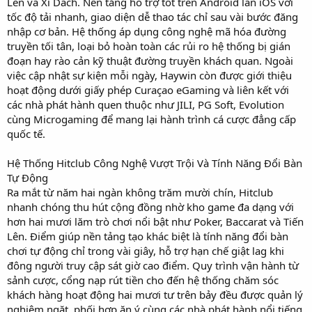
Lên và Xì Dách. Nền tảng hỗ trợ tốt trên Android lẫn iOS với
tốc độ tải nhanh, giao diện dễ thao tác chỉ sau vài bước đăng
nhập cơ bản. Hệ thống áp dụng công nghệ mã hóa đường
truyền tối tân, loại bỏ hoàn toàn các rủi ro hệ thống bị gián
đoạn hay rào cản kỹ thuật đường truyền khách quan. Ngoài
việc cập nhật sự kiện mỗi ngày, Haywin còn được giới thiệu
hoạt động dưới giấy phép Curaçao eGaming và liên kết với
các nhà phát hành quen thuộc như JILI, PG Soft, Evolution
cùng Microgaming để mang lại hành trình cá cược đẳng cấp
quốc tế.
Hệ Thống Hitclub Công Nghệ Vượt Trội Và Tính Năng Đổi Bàn
Tự Động
Ra mắt từ năm hai ngàn không trăm mười chín, Hitclub
nhanh chóng thu hút cộng đồng nhờ kho game đa dạng với
hơn hai mươi lăm trò chơi nổi bật như Poker, Baccarat và Tiến
Lên. Điểm giúp nền tảng tạo khác biệt là tính năng đổi bàn
chơi tự động chỉ trong vài giây, hỗ trợ hạn chế giật lag khi
đông người truy cập sát giờ cao điểm. Quy trình vận hành từ
sảnh cược, cổng nạp rút tiền cho đến hệ thống chăm sóc
khách hàng hoạt động hai mươi tư trên bảy đều được quản lý
nghiêm ngặt, phối hợp ăn ý cùng các nhà phát hành nổi tiếng