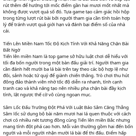
rút thêm để hướng tới mốc điểm gần hai mươi mốt nhất mà
không được vượt quá số đó. Tựa game tạo cảm giác hồi hộp
trong từng lượt rút bài bởi người tham gia cần tính toán hợp
lý để tránh vượt quá giới hạn và đánh bại điểm số của nhà
cái.
Tiến Lên Miền Nam Tốc Độ Kịch Tính Với Khả Năng Chặn Bài
Bất Ngờ
Tiến lên miền Nam là top game sở hữu luật chơi dễ hiểu với
tối đa bốn người trong một bàn đấu giải trí. Người tham gia
cần đánh hết mười ba lá bài trên tay theo các bộ hợp lệ như
đôi, sảnh hoặc tứ quý để giành chiến thắng. Trò chơi thu hút
đông đảo thành viên nhờ tốc độ diễn ra nhanh, tính cạnh
tranh cao và khả năng tạo nên nhiều pha chặn bài đầy kịch
tính, lật ngược thế cờ vô cùng ngoạn mục.
Sâm Lốc Đấu Trường Đột Phá Với Luật Báo Sâm Căng Thẳng
Sâm lốc sử dụng bộ bài năm mươi hai lá quen thuộc với cách
chơi có nhiều nét tương đồng cùng Tiến lên miền Bắc nhưng
mang tính đột phá cao hơn. Mỗi ván thường gồm hai đến bốn
người và mỗi người nhận mười lá bài để thi đấu. Điểm hấp