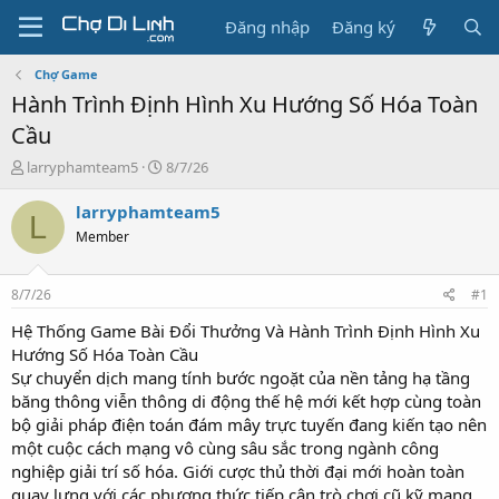
Đăng nhập
Đăng ký
Chợ Game
Hành Trình Định Hình Xu Hướng Số Hóa Toàn
Cầu
T
N
larryphamteam5
8/7/26
h
g
r
à
larryphamteam5
L
e
y
Member
a
g
d
ử
s
i
8/7/26
#1
t
a
Hệ Thống Game Bài Đổi Thưởng Và Hành Trình Định Hình Xu
r
Hướng Số Hóa Toàn Cầu
t
Sự chuyển dịch mang tính bước ngoặt của nền tảng hạ tầng
e
băng thông viễn thông di động thế hệ mới kết hợp cùng toàn
r
bộ giải pháp điện toán đám mây trực tuyến đang kiến tạo nên
một cuộc cách mạng vô cùng sâu sắc trong ngành công
nghiệp giải trí số hóa. Giới cược thủ thời đại mới hoàn toàn
quay lưng với các phương thức tiếp cận trò chơi cũ kỹ mang