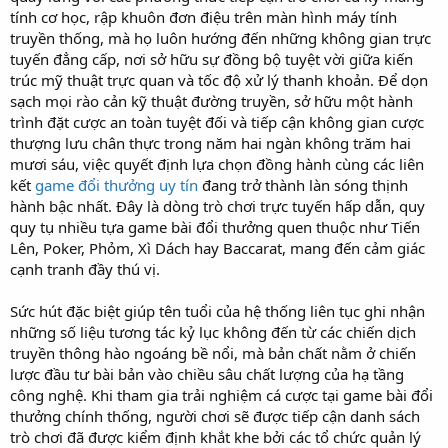
tính cơ học, rập khuôn đơn điệu trên màn hình máy tính
truyền thống, mà họ luôn hướng đến những không gian trực
tuyến đẳng cấp, nơi sở hữu sự đồng bộ tuyệt vời giữa kiến
trúc mỹ thuật trực quan và tốc độ xử lý thanh khoản. Để dọn
sạch mọi rào cản kỹ thuật đường truyền, sở hữu một hành
trình đặt cược an toàn tuyệt đối và tiếp cận không gian cược
thượng lưu chân thực trong năm hai ngàn không trăm hai
mươi sáu, việc quyết định lựa chọn đồng hành cùng các liên
kết
game đổi thưởng uy tín
đang trở thành làn sóng thịnh
hành bậc nhất. Đây là dòng trò chơi trực tuyến hấp dẫn, quy
quy tụ nhiều tựa game bài đổi thưởng quen thuộc như Tiến
Lên, Poker, Phỏm, Xì Dách hay Baccarat, mang đến cảm giác
cạnh tranh đầy thú vị.
Sức hút đặc biệt giúp tên tuổi của hệ thống liên tục ghi nhận
những số liệu tương tác kỷ lục không đến từ các chiến dịch
truyền thông hào ngoáng bề nổi, mà bản chất nằm ở chiến
lược đầu tư bài bản vào chiều sâu chất lượng của hạ tầng
công nghệ. Khi tham gia trải nghiệm cá cược tại game bài đổi
thưởng chính thống, người chơi sẽ được tiếp cận danh sách
trò chơi đã được kiểm định khắt khe bởi các tổ chức quản lý