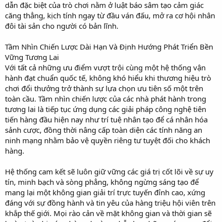
dẫn đặc biệt của trò chơi nằm ở luật báo sâm tạo cảm giác
căng thẳng, kịch tính ngay từ đầu ván đấu, mở ra cơ hội nhân
đôi tài sản cho người có bản lĩnh.
Tầm Nhìn Chiến Lược Dài Hạn Và Định Hướng Phát Triển Bền
Vững Tương Lai
Với tất cả những ưu điểm vượt trội cùng một hệ thống vận
hành đạt chuẩn quốc tế, không khó hiểu khi thương hiệu trò
chơi đổi thưởng trở thành sự lựa chọn ưu tiên số một trên
toàn cầu. Tầm nhìn chiến lược của các nhà phát hành trong
tương lai là tiếp tục ứng dụng các giải pháp công nghệ tiên
tiến hàng đầu hiện nay như trí tuệ nhân tạo để cá nhân hóa
sảnh cược, đồng thời nâng cấp toàn diện các tính năng an
ninh mạng nhằm bảo vệ quyền riêng tư tuyệt đối cho khách
hàng.
Hệ thống cam kết sẽ luôn giữ vững các giá trị cốt lõi về sự uy
tín, minh bạch và sòng phẳng, không ngừng sáng tạo để
mang lại một không gian giải trí trực tuyến đỉnh cao, xứng
đáng với sự đồng hành và tin yêu của hàng triệu hội viên trên
khắp thế giới. Mọi rào cản về mặt không gian và thời gian sẽ