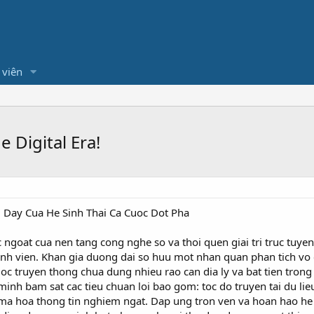
 viên
 Digital Era!
 Day Cua He Sinh Thai Ca Cuoc Dot Pha
 ngoat cua nen tang cong nghe so va thoi quen giai tri truc tu
nh vien. Khan gia duong dai so huu mot nhan quan phan tich vo 
oc truyen thong chua dung nhieu rao can dia ly va bat tien tron
 minh bam sat cac tieu chuan loi bao gom: toc do truyen tai du li
 ma hoa thong tin nghiem ngat. Dap ung tron ven va hoan hao he