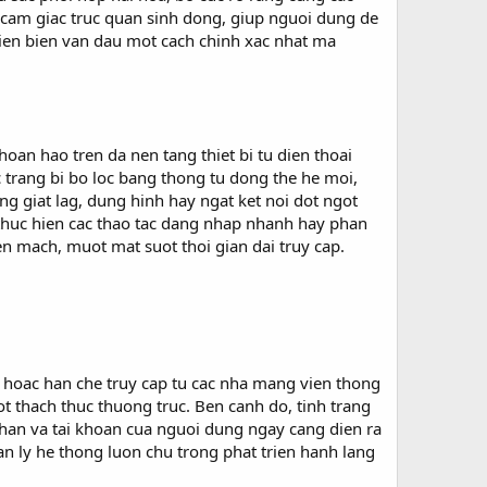
 cam giac truc quan sinh dong, giup nguoi dung de
dien bien van dau mot cach chinh xac nhat ma
oan hao tren da nen tang thiet bi tu dien thoai
 trang bi bo loc bang thong tu dong the he moi,
ang giat lag, dung hinh hay ngat ket noi dot ngot
thuc hien cac thao tac dang nhap nhanh hay phan
en mach, muot mat suot thoi gian dai truy cap.
h hoac han che truy cap tu cac nha mang vien thong
t thach thuc thuong truc. Ben canh do, tinh trang
nhan va tai khoan cua nguoi dung ngay cang dien ra
n ly he thong luon chu trong phat trien hanh lang