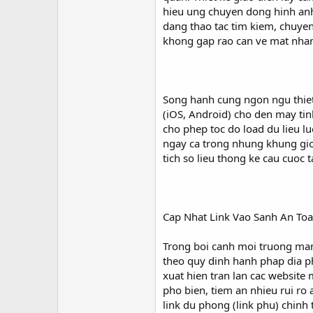
hieu ung chuyen dong hinh anh 
dang thao tac tim kiem, chuyen
khong gap rao can ve mat nha
Song hanh cung ngon ngu thiet 
(iOS, Android) cho den may tin
cho phep toc do load du lieu lu
ngay ca trong nhung khung gio
tich so lieu thong ke cau cuoc
Cap Nhat Link Vao Sanh An To
Trong boi canh moi truong mang
theo quy dinh hanh phap dia ph
xuat hien tran lan cac website
pho bien, tiem an nhieu rui ro
link du phong (link phu) chinh