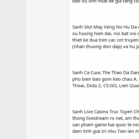
bao lo) linh hoat de gia tang co
Sanh Slot May Xeng No Hu Da C
xu huong hien dai, noi bat voi
thiet ke dua tren cac cot truye
(nhan thuong don dap) va hu Ja
Sanh Ca Cuoc The Thao Da Dang
pho bien bao gom keo chau A, c
Thoai, Dota 2, CS:GO, Lien Qua
Sanh Live Casino Truc Tuyen C
thong livestream ro net, am tha
san pham game bai quoc te noi 
dam tinh giai tri nhu Tien len