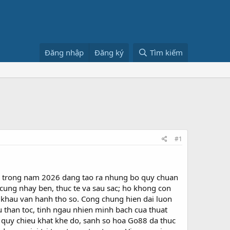
Đăng nhập
Đăng ký
Tìm kiếm
#1
yen trong nam 2026 dang tao ra nhung bo quy chuan
cung nhay ben, thuc te va sau sac; ho khong con
g khau van hanh tho so. Cong chung hien dai luon
eu than toc, tinh ngau nhien minh bach cua thuat
 quy chieu khat khe do, sanh so hoa Go88 da thuc