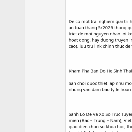
De co mot trai nghiem giai tri
an toan thang 5/2026 thong qu
triet de moi nguyen nhan loi k
hoat dong, hay duong truyen i
cao), luu tru link chinh thuc d
Kham Pha Ban Do He Sinh Tha
San choi duoc thiet lap nhu mot
nhung van dam bao ty le hoan t
Sanh Lo De Va Xo So Truc Tuye
mien (Bac – Trung – Nam), Viet
giao dien chon so khoa hoc, tho