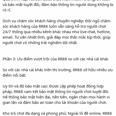
và bảo mật tuyệt đối, đảm bảo thông tin người dùng không bị
rò rỉ.
Dịch vụ chăm sóc khách hàng chuyên nghiệp: Đội ngũ chăm
sóc khách hàng của RR88 luôn sẵn sàng hỗ trợ người chơi
24/7 thông qua nhiều kênh khác nhau như live chat, hotline,
email. Tư vấn nhiệt tình, giải đáp mọi thắc mắc kịp thời, giúp
người chơi có những trải nghiệm tốt nhất.
Phần 3: Ưu điểm vượt trội của RR88 so với các nhà cái khác
So với các nhà cái khác trên thị trường, RR88 sở hữu nhiều ưu
điểm nổi bật:
Uy tín và độ bảo mật cao: Được cấp phép hoạt động hợp
pháp, RR88 cam kết bảo mật thông tin người chơi tuyệt đối.
Hệ thống bảo mật hiện đại, tiên tiến, ngăn chặn mọi hành vi
gian lận và đảm bảo an toàn cho tài khoản của người chơi.
Kho trò chơi đa dạng và phong phú: Ngoài lô đề online, RR88