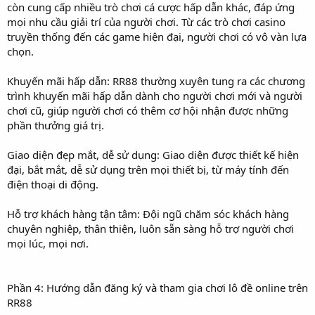
còn cung cấp nhiều trò chơi cá cược hấp dẫn khác, đáp ứng
mọi nhu cầu giải trí của người chơi. Từ các trò chơi casino
truyền thống đến các game hiện đại, người chơi có vô vàn lựa
chọn.
Khuyến mãi hấp dẫn: RR88 thường xuyên tung ra các chương
trình khuyến mãi hấp dẫn dành cho người chơi mới và người
chơi cũ, giúp người chơi có thêm cơ hội nhận được những
phần thưởng giá trị.
Giao diện đẹp mắt, dễ sử dụng: Giao diện được thiết kế hiện
đại, bắt mắt, dễ sử dụng trên mọi thiết bị, từ máy tính đến
điện thoại di động.
Hỗ trợ khách hàng tận tâm: Đội ngũ chăm sóc khách hàng
chuyên nghiệp, thân thiện, luôn sẵn sàng hỗ trợ người chơi
mọi lúc, mọi nơi.
Phần 4: Hướng dẫn đăng ký và tham gia chơi lô đề online trên
RR88