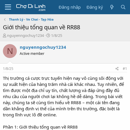
Đăng nhập
Đăng ký
Thanh Lý - Ve Chai - Tạp Hóa
Giới thiệu tổng quan về RR88
T
N
nguyenngochuy1234
1/8/25
h
g
r
à
nguyenngochuy1234
N
e
y
Active member
a
g
d
ử
s
i
1/8/25
#1
t
a
Thị trường cá cược trực tuyến hiện nay vô cùng sôi động với
r
sự xuất hiện của hàng trăm nhà cái khác nhau. Tuy nhiên, để
t
tìm được một địa chỉ uy tín, chất lượng và đáp ứng đầy đủ
e
nhu cầu của người chơi lại không hề dễ dàng. Trong bài viết
r
này, chúng ta sẽ cùng tìm hiểu về RR88 – một cái tên đang
dần khẳng định vị thế của mình trên thị trường, đặc biệt là
trong lĩnh vực lô đề online.
Phần 1: Giới thiệu tổng quan về RR88