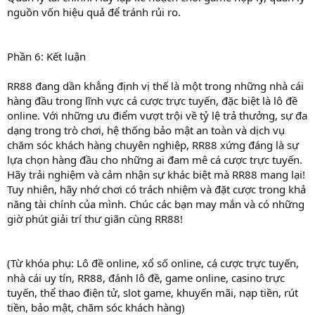
nguồn vốn hiệu quả để tránh rủi ro.
Phần 6: Kết luận
RR88 đang dần khẳng định vị thế là một trong những nhà cái
hàng đầu trong lĩnh vực cá cược trực tuyến, đặc biệt là lô đề
online. Với những ưu điểm vượt trội về tỷ lệ trả thưởng, sự đa
dạng trong trò chơi, hệ thống bảo mật an toàn và dịch vụ
chăm sóc khách hàng chuyên nghiệp, RR88 xứng đáng là sự
lựa chọn hàng đầu cho những ai đam mê cá cược trực tuyến.
Hãy trải nghiệm và cảm nhận sự khác biệt mà RR88 mang lại!
Tuy nhiên, hãy nhớ chơi có trách nhiệm và đặt cược trong khả
năng tài chính của mình. Chúc các bạn may mắn và có những
giờ phút giải trí thư giãn cùng RR88!
(Từ khóa phụ: Lô đề online, xổ số online, cá cược trực tuyến,
nhà cái uy tín, RR88, đánh lô đề, game online, casino trực
tuyến, thể thao điện tử, slot game, khuyến mãi, nạp tiền, rút
tiền, bảo mật, chăm sóc khách hàng)