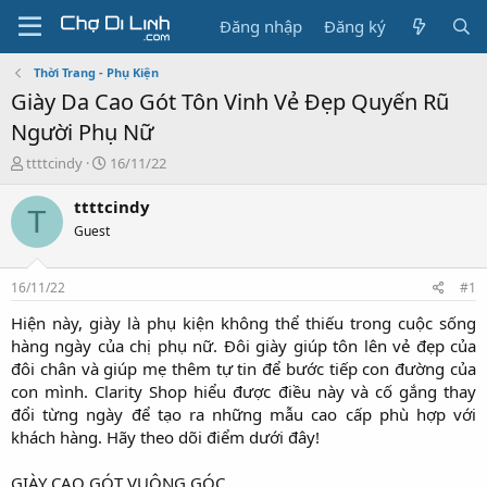
Đăng nhập
Đăng ký
Thời Trang - Phụ Kiện
Giày Da Cao Gót Tôn Vinh Vẻ Đẹp Quyến Rũ
Người Phụ Nữ
T
N
ttttcindy
16/11/22
h
g
r
à
ttttcindy
T
e
y
Guest
a
g
d
ử
s
i
16/11/22
#1
t
a
Hiện này, giày là phụ kiện không thể thiếu trong cuộc sống
r
hàng ngày của chị phụ nữ. Đôi giày giúp tôn lên vẻ đẹp của
t
đôi chân và giúp mẹ thêm tự tin để bước tiếp con đường của
e
con mình. Clarity Shop hiểu được điều này và cố gắng thay
r
đổi từng ngày để tạo ra những mẫu cao cấp phù hợp với
khách hàng. Hãy theo dõi điểm dưới đây!
GIÀY CAO GÓT VUÔNG GÓC