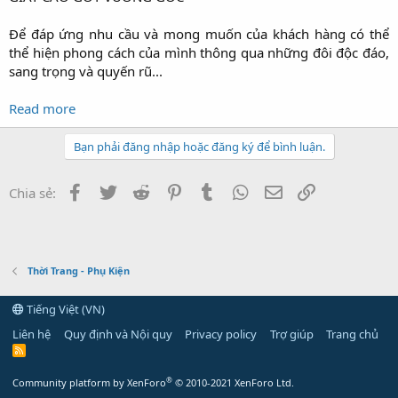
Để đáp ứng nhu cầu và mong muốn của khách hàng có thể
thể hiện phong cách của mình thông qua những đôi độc đáo,
sang trọng và quyến rũ...​
Read more
Bạn phải đăng nhập hoặc đăng ký để bình luận.
Facebook
Twitter
Reddit
Pinterest
Tumblr
WhatsApp
Email
Link
Chia sẻ:
Thời Trang - Phụ Kiện
Tiếng Việt (VN)
Liên hệ
Quy định và Nội quy
Privacy policy
Trợ giúp
Trang chủ
R
S
S
®
Community platform by XenForo
© 2010-2021 XenForo Ltd.