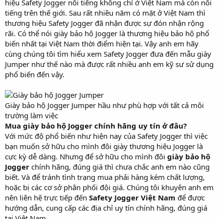
hiệu Safety Jogger nổi tiếng không chỉ ở Việt Nam mà còn nổi
tiếng trên thế giới. Sau rất nhiều năm có mặt ở Việt Nam thì
thương hiệu Safety Jogger đã nhận được sự đón nhận rộng
rãi. Có thể nói giày bảo hộ Jogger là thương hiệu bảo hộ phổ
biến nhất tại Việt Nam thời điểm hiện tại. Vậy anh em hãy
cùng chúng tôi tìm hiểu xem Safety Jogger đưa đến mẫu giày
Jumper như thế nào mà được rất nhiều anh em kỹ sư sử dụng
phổ biến đến vậy.
Giày bảo hộ Jogger Jumper hầu như phù hợp với tất cả môi
trường làm việc
Mua giày bảo hộ Jogger chính hãng uy tín ở đâu?
Với mức độ phổ biến như hiện nay của Safety Jogger thì việc
bạn muốn sở hữu cho mình đôi giày thương hiệu Jogger là
cực kỳ dễ dàng. Nhưng để sở hữu cho mình đôi
giày bảo hộ
Jogger
chính hãng, đúng giá thì chưa chắc anh em nào cũng
biết. Và để tránh tình trạng mua phải hàng kém chất lượng,
hoặc bị các cơ sở phân phối đội giá. Chúng tôi khuyên anh em
nên liên hệ trực tiếp đến
Safety Jogger Việt Nam
để được
hướng dẫn, cung cấp các địa chỉ uy tín chính hãng, đúng giá
tại Việt Nam.