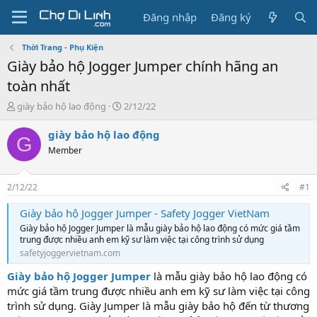
Đăng nhập
Đăng ký
Thời Trang - Phụ Kiện
Giày bảo hộ Jogger Jumper chính hãng an
toàn nhất
T
N
giày bảo hộ lao động
2/12/22
h
g
r
à
giày bảo hộ lao động
G
e
y
Member
a
g
d
ử
s
i
2/12/22
#1
t
a
Giày bảo hộ Jogger Jumper - Safety Jogger VietNam
r
Giày bảo hộ Jogger Jumper là mẫu giày bảo hộ lao động có mức giá tầm
t
trung được nhiều anh em kỹ sư làm việc tại công trình sử dụng
e
safetyjoggervietnam.com
r
Giày bảo hộ Jogger Jumper
là mẫu giày bảo hộ lao động có
mức giá tầm trung được nhiều anh em kỹ sư làm việc tại công
trình sử dụng. Giày Jumper là mẫu giày bảo hộ đến từ thương