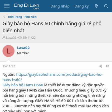
Đăng nhập
Đăng ký
Thời Trang - Phụ Kiện
Giày bảo hộ Hans 60 chính hãng giá rẻ phổ
biến nhất
T
N
Lasa02
15/11/22
h
g
r
à
Lasa02
L
e
y
Member
a
g
d
ử
s
i
15/11/22
#1
t
a
Nguồn:
https://giaybaohohans.com/product/giay-bao-ho-
r
hans-hs60/
t
Giày bảo hộ Hans HS60
là thiết kế được đăng ký độc quyền
e
bởi hãng giày HANS của Hàn Quốc. Thương hiệu giày cực kỳ
r
nổi tiếng bởi những thiết kế hiện đại cùng những tính năng
vô cùng ấn tượng. GIÀY HANS-HS 60-001 có kích thước từ
230 ~ 300mm nên người dùng có thể thoải mái lựa chọn kích
cỡ giày phù hợp với mình.