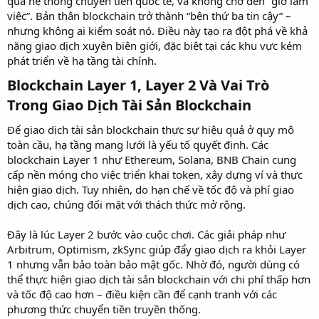
qua hệ thống chuyển tiền quốc tế, và không chờ đến “giờ làm
việc”. Bản thân blockchain trở thành “bên thứ ba tin cậy” –
nhưng không ai kiểm soát nó. Điều này tạo ra đột phá về khả
năng giao dịch xuyên biên giới, đặc biệt tại các khu vực kém
phát triển về hạ tầng tài chính.
Blockchain Layer 1, Layer 2 Và Vai Trò
Trong Giao Dịch Tài Sản Blockchain​
Để giao dịch tài sản blockchain thực sự hiệu quả ở quy mô
toàn cầu, hạ tầng mạng lưới là yếu tố quyết định. Các
blockchain Layer 1 như Ethereum, Solana, BNB Chain cung
cấp nền móng cho việc triển khai token, xây dựng ví và thực
hiện giao dịch. Tuy nhiên, do hạn chế về tốc độ và phí giao
dịch cao, chúng đối mặt với thách thức mở rộng.
Đây là lúc Layer 2 bước vào cuộc chơi. Các giải pháp như
Arbitrum, Optimism, zkSync giúp đẩy giao dịch ra khỏi Layer
1 nhưng vẫn bảo toàn bảo mật gốc. Nhờ đó, người dùng có
thể thực hiện giao dịch tài sản blockchain với chi phí thấp hơn
và tốc độ cao hơn – điều kiện cần để cạnh tranh với các
phương thức chuyển tiền truyền thống.