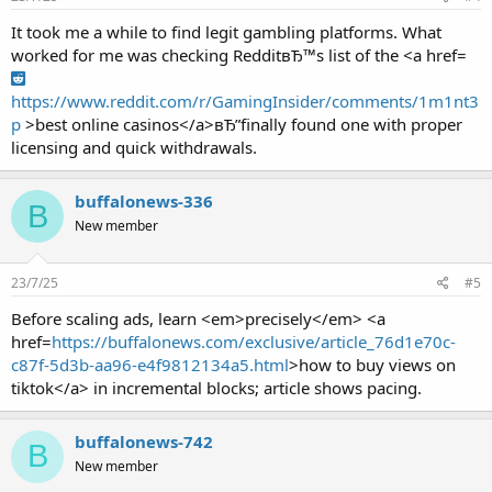
It took me a while to find legit gambling platforms. What
worked for me was checking RedditвЂ™s list of the <a href=
https://www.reddit.com/r/GamingInsider/comments/1m1nt3
p
>best online casinos</a>вЂ”finally found one with proper
licensing and quick withdrawals.
buffalonews-336
B
New member
23/7/25
#5
Before scaling ads, learn <em>precisely</em> <a
href=
https://buffalonews.com/exclusive/article_76d1e70c-
c87f-5d3b-aa96-e4f9812134a5.html
>how to buy views on
tiktok</a> in incremental blocks; article shows pacing.
buffalonews-742
B
New member