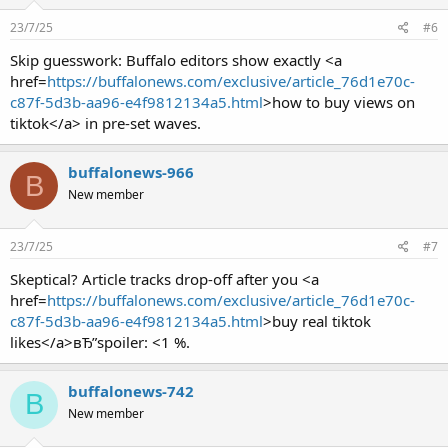
23/7/25
#6
Skip guesswork: Buffalo editors show exactly <a
href=
https://buffalonews.com/exclusive/article_76d1e70c-
c87f-5d3b-aa96-e4f9812134a5.html
>how to buy views on
tiktok</a> in pre-set waves.
buffalonews-966
B
New member
23/7/25
#7
Skeptical? Article tracks drop-off after you <a
href=
https://buffalonews.com/exclusive/article_76d1e70c-
c87f-5d3b-aa96-e4f9812134a5.html
>buy real tiktok
likes</a>вЂ”spoiler: <1 %.
buffalonews-742
B
New member