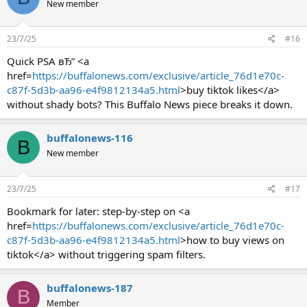
New member
23/7/25
#16
Quick PSA вЂ” <a
href=
https://buffalonews.com/exclusive/article_76d1e70c-
c87f-5d3b-aa96-e4f9812134a5.html
>buy tiktok likes</a>
without shady bots? This Buffalo News piece breaks it down.
buffalonews-116
B
New member
23/7/25
#17
Bookmark for later: step-by-step on <a
href=
https://buffalonews.com/exclusive/article_76d1e70c-
c87f-5d3b-aa96-e4f9812134a5.html
>how to buy views on
tiktok</a> without triggering spam filters.
buffalonews-187
B
Member