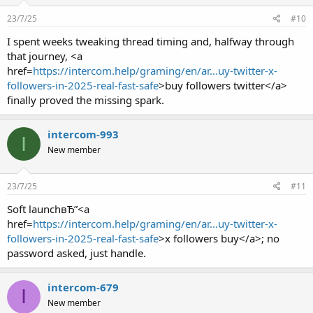
23/7/25
#10
I spent weeks tweaking thread timing and, halfway through
that journey, <a
href=
https://intercom.help/graming/en/ar...uy-twitter-x-
followers-in-2025-real-fast-safe
>buy followers twitter</a>
finally proved the missing spark.
intercom-993
I
New member
23/7/25
#11
Soft launchвЂ”<a
href=
https://intercom.help/graming/en/ar...uy-twitter-x-
followers-in-2025-real-fast-safe
>x followers buy</a>; no
password asked, just handle.
intercom-679
I
New member