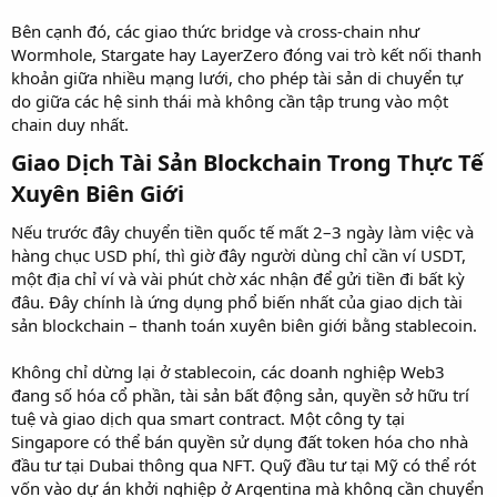
Bên cạnh đó, các giao thức bridge và cross-chain như
Wormhole, Stargate hay LayerZero đóng vai trò kết nối thanh
khoản giữa nhiều mạng lưới, cho phép tài sản di chuyển tự
do giữa các hệ sinh thái mà không cần tập trung vào một
chain duy nhất.
Giao Dịch Tài Sản Blockchain Trong Thực Tế
Xuyên Biên Giới​
Nếu trước đây chuyển tiền quốc tế mất 2–3 ngày làm việc và
hàng chục USD phí, thì giờ đây người dùng chỉ cần ví USDT,
một địa chỉ ví và vài phút chờ xác nhận để gửi tiền đi bất kỳ
đâu. Đây chính là ứng dụng phổ biến nhất của giao dịch tài
sản blockchain – thanh toán xuyên biên giới bằng stablecoin.
Không chỉ dừng lại ở stablecoin, các doanh nghiệp Web3
đang số hóa cổ phần, tài sản bất động sản, quyền sở hữu trí
tuệ và giao dịch qua smart contract. Một công ty tại
Singapore có thể bán quyền sử dụng đất token hóa cho nhà
đầu tư tại Dubai thông qua NFT. Quỹ đầu tư tại Mỹ có thể rót
vốn vào dự án khởi nghiệp ở Argentina mà không cần chuyển