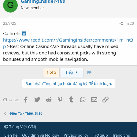
GamingInsider-189
G
New member
23/7/25
#20
<a href=
https://www.reddit.com/r/GamingInsider/comments/1m1nt3
p
>Best Online Casino</a> threads usually have mixed
reviews, but this one had consistent picks with strong
bonuses and smooth mobile navigation.
Last
1 of 3
Tiếp
Bạn phải đăng nhập hoặc đăng ký để bình luận.
Facebook
Twitter
Reddit
Pinterest
Tumblr
WhatsApp
Email
Link
Chia sẻ:
Điện Tử - Thiết Bị Số
Tiếng Việt (VN)
Liên hệ
Quy định và Nội quy
Privacy policy
Trợ giúp
Trang chủ