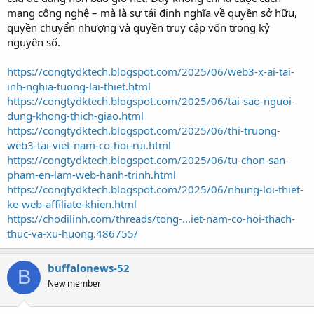
mạng công nghệ – mà là sự tái định nghĩa về quyền sở hữu,
quyền chuyển nhượng và quyền truy cập vốn trong kỷ
nguyên số.
https://congtydktech.blogspot.com/2025/06/web3-x-ai-tai-
inh-nghia-tuong-lai-thiet.html
https://congtydktech.blogspot.com/2025/06/tai-sao-nguoi-
dung-khong-thich-giao.html
https://congtydktech.blogspot.com/2025/06/thi-truong-
web3-tai-viet-nam-co-hoi-rui.html
https://congtydktech.blogspot.com/2025/06/tu-chon-san-
pham-en-lam-web-hanh-trinh.html
https://congtydktech.blogspot.com/2025/06/nhung-loi-thiet-
ke-web-affiliate-khien.html
https://chodilinh.com/threads/tong-...iet-nam-co-hoi-thach-
thuc-va-xu-huong.486755/
buffalonews-52
B
New member