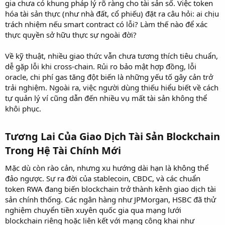
gia chưa có khung pháp lý rõ ràng cho tài sản số. Việc token
hóa tài sản thực (như nhà đất, cổ phiếu) đặt ra câu hỏi: ai chịu
trách nhiệm nếu smart contract có lỗi? Làm thế nào để xác
thực quyền sở hữu thực sự ngoài đời?
Về kỹ thuật, nhiều giao thức vẫn chưa tương thích tiêu chuẩn,
dễ gặp lỗi khi cross-chain. Rủi ro bảo mật hợp đồng, lỗi
oracle, chi phí gas tăng đột biến là những yếu tố gây cản trở
trải nghiệm. Ngoài ra, việc người dùng thiếu hiểu biết về cách
tự quản lý ví cũng dẫn đến nhiều vụ mất tài sản không thể
khôi phục.
Tương Lai Của Giao Dịch Tài Sản Blockchain
Trong Hệ Tài Chính Mới​
Mặc dù còn rào cản, nhưng xu hướng dài hạn là không thể
đảo ngược. Sự ra đời của stablecoin, CBDC, và các chuẩn
token RWA đang biến blockchain trở thành kênh giao dịch tài
sản chính thống. Các ngân hàng như JPMorgan, HSBC đã thử
nghiệm chuyển tiền xuyên quốc gia qua mạng lưới
blockchain riêng hoặc liên kết với mạng công khai như