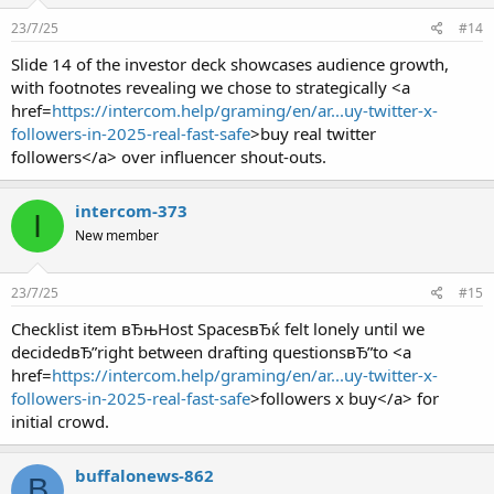
23/7/25
#14
Slide 14 of the investor deck showcases audience growth,
with footnotes revealing we chose to strategically <a
href=
https://intercom.help/graming/en/ar...uy-twitter-x-
followers-in-2025-real-fast-safe
>buy real twitter
followers</a> over influencer shout-outs.
intercom-373
I
New member
23/7/25
#15
Checklist item вЂњHost SpacesвЂќ felt lonely until we
decidedвЂ”right between drafting questionsвЂ”to <a
href=
https://intercom.help/graming/en/ar...uy-twitter-x-
followers-in-2025-real-fast-safe
>followers x buy</a> for
initial crowd.
buffalonews-862
B