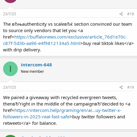
23/7/25
#18
The вЂњauthenticity vs scaleвЂќ section convinced our team
to source only vendors that let you <a
href=
https://buffalonews.com/exclusive/article_76d1e70c-
c87f-5d3b-aa96-e4f9812134a5.html
>buy real tiktok likes</a>
with drip delivery.
intercom-648
I
New member
23/7/25
#19
We paired a giveaway with recycled evergreen tweets,
thenвЂ”right in the middle of the campaignвЂ”decided to <a
href=
https://intercom.help/graming/en/ar...uy-twitter-x-
followers-in-2025-real-fast-safe
>buy twitter followers and
retweets</a> for balance.