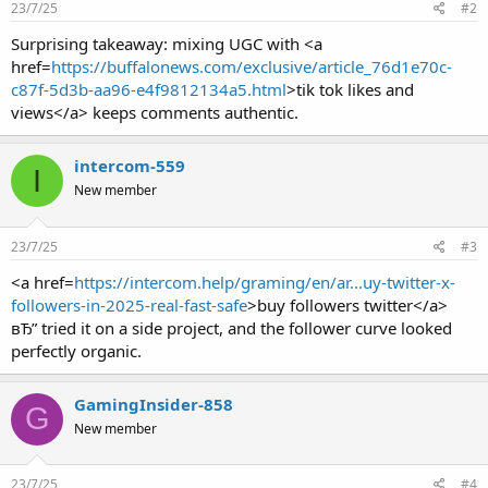
23/7/25
#2
Surprising takeaway: mixing UGC with <a
href=
https://buffalonews.com/exclusive/article_76d1e70c-
c87f-5d3b-aa96-e4f9812134a5.html
>tik tok likes and
views</a> keeps comments authentic.
intercom-559
I
New member
23/7/25
#3
<a href=
https://intercom.help/graming/en/ar...uy-twitter-x-
followers-in-2025-real-fast-safe
>buy followers twitter</a>
вЂ” tried it on a side project, and the follower curve looked
perfectly organic.
GamingInsider-858
G
New member
23/7/25
#4