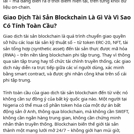
lai – mà đang diễn ra ở thời điểm hiện tại, trên từng khối dữ
liệu on-chain.
Giao Dịch Tài Sản Blockchain Là Gì Và Vì Sao
Có Tính Toàn Cầu?​
Giao dịch tài sản blockchain là quá trình chuyển giao quyền
sở hữu các loại tài sản kỹ thuật số – từ token ERC-20, NFT, tài
sản tổng hợp (synthetic asset) đến tài sản thực được mã hóa
(RWA) – trên nền tảng blockchain phi tập trung. Thay vì thông
qua sàn tập trung hay tổ chức tài chính truyền thống, các giao
dịch này diễn ra trực tiếp giữa các ví người dùng, xác minh
bằng smart contract, và được ghi nhận công khai trên sổ cái
phi tập trung.
Tính toàn cầu của giao dịch tài sản blockchain đến từ việc nó
không cần sự đồng ý của bất kỳ quốc gia nào. Một người tại
Nigeria có thể mua cổ phần token hóa của một dự án bất
động sản ở Anh, thông qua blockchain, mà không cần SWIFT,
không cần ngân hàng trung gian, không cần chứng minh
nhân thân truyền thống. Blockchain biến thế giới tài sản
thành một mạng lưới mở 24/7 – không giới hạn múi giờ,