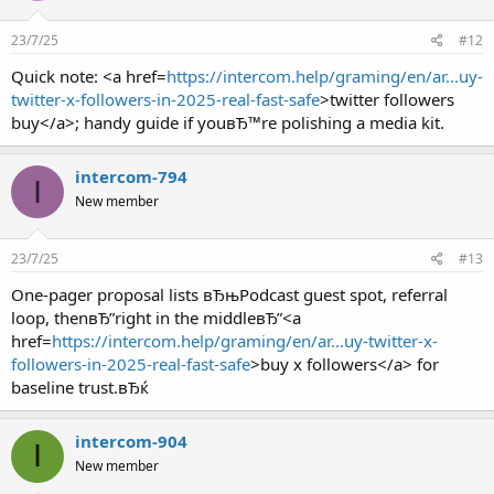
23/7/25
#12
Quick note: <a href=
https://intercom.help/graming/en/ar...uy-
twitter-x-followers-in-2025-real-fast-safe
>twitter followers
buy</a>; handy guide if youвЂ™re polishing a media kit.
intercom-794
I
New member
23/7/25
#13
One-pager proposal lists вЂњPodcast guest spot, referral
loop, thenвЂ”right in the middleвЂ”<a
href=
https://intercom.help/graming/en/ar...uy-twitter-x-
followers-in-2025-real-fast-safe
>buy x followers</a> for
baseline trust.вЂќ
intercom-904
I
New member