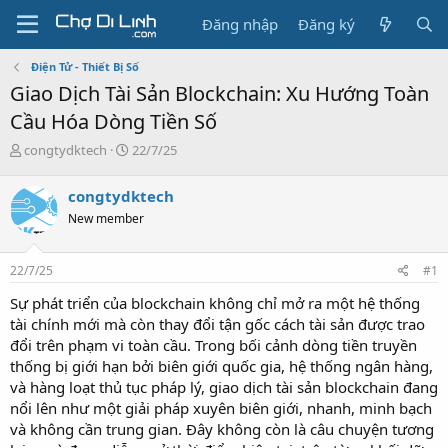
Đăng nhập
Đăng ký
Điện Tử - Thiết Bị Số
Giao Dịch Tài Sản Blockchain: Xu Hướng Toàn
Cầu Hóa Dòng Tiền Số
T
N
congtydktech
22/7/25
h
g
r
à
congtydktech
e
y
New member
a
g
d
ử
s
i
22/7/25
#1
t
a
Sự phát triển của blockchain không chỉ mở ra một hệ thống
r
tài chính mới mà còn thay đổi tận gốc cách tài sản được trao
t
đổi trên phạm vi toàn cầu. Trong bối cảnh dòng tiền truyền
e
thống bị giới hạn bởi biên giới quốc gia, hệ thống ngân hàng,
r
và hàng loạt thủ tục pháp lý, giao dịch tài sản blockchain đang
nổi lên như một giải pháp xuyên biên giới, nhanh, minh bạch
và không cần trung gian. Đây không còn là câu chuyện tương