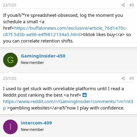
23/7/25
#8
If youвЂ™re spreadsheet-obsessed, log the moment you
schedule a small <a
href=
https://buffalonews.com/exclusive/article_76d1e70c-
c87f-5d3b-aa96-e4f9812134a5.html
>tiktok likes buy</a> so
you can correlate retention shifts.
GamingInsider-450
G
New member
23/7/25
#9
I used to get stuck with unreliable platforms until I read a
Reddit post ranking the best <a href=
https://www.reddit.com/r/GamingInsider/comments/1m1nt3
p
>gambling websites</a>вЂ”now I play with confidence.
intercom-409
I
New member