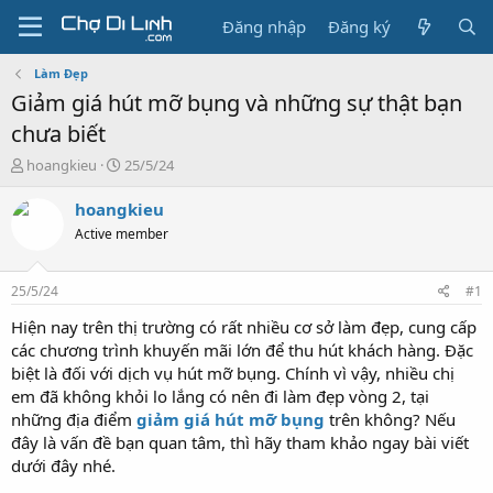
Đăng nhập
Đăng ký
Làm Đẹp
Giảm giá hút mỡ bụng và những sự thật bạn
chưa biết
T
N
hoangkieu
25/5/24
h
g
r
à
hoangkieu
e
y
Active member
a
g
d
ử
s
i
25/5/24
#1
t
a
Hiện nay trên thị trường có rất nhiều cơ sở làm đẹp, cung cấp
r
các chương trình khuyến mãi lớn để thu hút khách hàng. Đặc
t
biệt là đối với dịch vụ hút mỡ bụng. Chính vì vậy, nhiều chị
e
em đã không khỏi lo lắng có nên đi làm đẹp vòng 2, tại
r
những địa điểm
giảm giá hút mỡ bụng
trên không? Nếu
đây là vấn đề bạn quan tâm, thì hãy tham khảo ngay bài viết
dưới đây nhé.