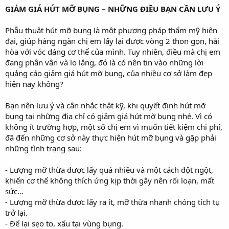
GIẢM GIÁ HÚT MỠ BỤNG – NHỮNG ĐIỀU BẠN CẦN LƯU Ý
Phẫu thuật hút mỡ bụng là một phương pháp thẩm mỹ hiện
đại, giúp hàng ngàn chị em lấy lại được vòng 2 thon gọn, hài
hòa với vóc dáng cơ thể của mình. Tuy nhiên, điều mà chị em
đang phân vân và lo lắng, đó là có nên tin vào những lời
quảng cáo giảm giá hút mỡ bụng, của nhiều cơ sở làm đẹp
hiện nay không?
Bạn nên lưu ý và cân nhắc thật kỹ, khi quyết định hút mỡ
bụng tại những địa chỉ có giảm giá hút mỡ bụng nhé. Vì có
không ít trường hợp, một số chị em vì muốn tiết kiệm chi phí,
đã đến những cơ sở này thực hiện hút mỡ bụng và gặp phải
những tình trạng sau:
- Lượng mỡ thừa được lấy quá nhiều và một cách đột ngột,
khiến cơ thể không thích ứng kịp thời gây nên rối loạn, mất
sức…
- Lượng mỡ thừa được lấy ra ít, mỡ thừa nhanh chóng tích tụ
trở lại.
- Để lại sẹo to, xấu tại vùng bụng.