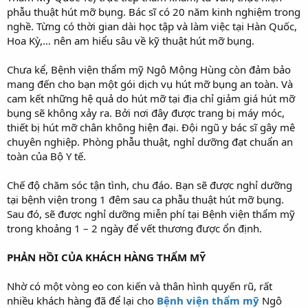
phẫu thuật hút mỡ bụng. Bác sĩ có 20 năm kinh nghiệm trong
nghề. Từng có thời gian dài học tập và làm việc tại Hàn Quốc,
Hoa Kỳ,… nên am hiểu sâu về kỹ thuật hút mỡ bụng.
Chưa kể, Bệnh viện thẩm mỹ Ngô Mộng Hùng còn đảm bảo
mang đến cho bạn một gói dịch vụ hút mỡ bụng an toàn. Và
cam kết những hệ quả do hút mỡ tại địa chỉ giảm giá hút mỡ
bụng sẽ không xảy ra. Bởi nơi đây được trang bị máy móc,
thiết bị hút mỡ chân không hiện đại. Đội ngũ y bác sĩ gây mê
chuyên nghiệp. Phòng phẫu thuật, nghỉ dưỡng đạt chuẩn an
toàn của Bộ Y tế.
Chế độ chăm sóc tận tình, chu đáo. Bạn sẽ được nghỉ dưỡng
tại bệnh viện trong 1 đêm sau ca phẫu thuật hút mỡ bụng.
Sau đó, sẽ được nghỉ dưỡng miễn phí tại Bệnh viện thẩm mỹ
trong khoảng 1 – 2 ngày để vết thương được ổn định.
PHẢN HỒI CỦA KHÁCH HÀNG THẨM MỸ
Nhờ có một vòng eo con kiến và thân hình quyến rũ, rất
nhiều khách hàng đã để lại cho
Bệnh viện thẩm mỹ
Ngô