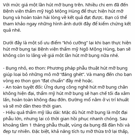
Với mức giá một lần hút mỡ bụng trên. Nhiều chị em đã đến
Bệnh viện thẩm mỹ Ngô Mộng Hùng để thực hiện hút mỡ
bụng và hoàn toàn hài lòng về kết quả đạt được. Bạn có thể
tham khảo ngay những hình ảnh dưới đây để kiểm chứng kết
quả nhé.
Dưới đây là một số ưu điểm “khó cưỡng” lại khi bạn thực hiện
hút mỡ bụng tại Bệnh viện thẩm mỹ Ngô Mộng Hùng, bạn sẽ
không còn lo lắng về giá một lần hút mỡ bụng nữa nhé.
- Bụng nhỏ, eo thon: Phương pháp phẫu thuật hút mỡ bụng
giúp loại bỏ những mô mỡ “đáng ghét”. Và mang đến cho bạn
vòng eo thon gọn “đạt chuẩn” đầy mê hoặc.
- An toàn tuyệt đối: Ứng dụng công nghệ hút mỡ bụng chân
không hiện đại, thẩm mỹ hút mỡ bụng sẽ hạn chế tối đa xâm
lấn, hoàn toàn không đau đớn. Đường mổ nằm ở vị trí khuất
và sẽ mờ dần theo thời gian.
- Hiệu quả thẩm mỹ lâu dài: Mặc dù hút mỡ bụng là một đại
phẫu lớn, nhưng lại có thời gian hồi phục nhanh chóng. Sau
khoảng tầm 1 tháng phẫu thuật, vùng da bụng đã đàn hồi và
đẹp tự nhiên. Đặc biệt, khả năng tích tụ mỡ thừa trở lại thấp,