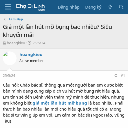
Đăng nhập
Đăng ký
Làm Đẹp
Giá một lần hút mỡ bụng bao nhiêu? Siêu
khuyến mãi
T
N
hoangkieu
25/5/24
h
g
r
à
hoangkieu
e
y
Active member
a
g
d
ử
s
i
25/5/24
#1
t
a
Câu hỏi: Chào bác sĩ, thông qua một người bạn em được biết
r
bên mình đang cung cấp dịch vụ hút mỡ bụng rất hiệu quả.
t
Em tính sẽ đến Bệnh viện thẩm mỹ mình để thực hiện, nhưng
e
em không biết
giá một lần hút mỡ bụng
là bao nhiêu. Phải
r
thực hiện bao nhiêu lần mới cho hiệu quả tốt chỉ có ạ. Mong
bác sĩ tư vấn giúp em với. Em cảm ơn bác sĩ! (Ngọc Hảo, Vũng
Tàu)