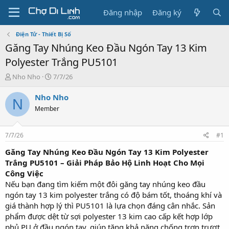
Đăng nhập
Đăng ký
Điện Tử - Thiết Bị Số
Găng Tay Nhúng Keo Đầu Ngón Tay 13 Kim
Polyester Trắng PU5101
T
N
Nho Nho
7/7/26
h
g
r
à
Nho Nho
N
e
y
Member
a
g
d
ử
s
i
7/7/26
#1
t
a
Găng Tay Nhúng Keo Đầu Ngón Tay 13 Kim Polyester
r
Trắng PU5101 – Giải Pháp Bảo Hộ Linh Hoạt Cho Mọi
t
Công Việc
e
Nếu bạn đang tìm kiếm một đôi găng tay nhúng keo đầu
r
ngón tay 13 kim polyester trắng có độ bám tốt, thoáng khí và
giá thành hợp lý thì PU5101 là lựa chọn đáng cân nhắc. Sản
phẩm được dệt từ sợi polyester 13 kim cao cấp kết hợp lớp
phủ PU ở đầu ngón tay, giúp tăng khả năng chống trơn trượt,