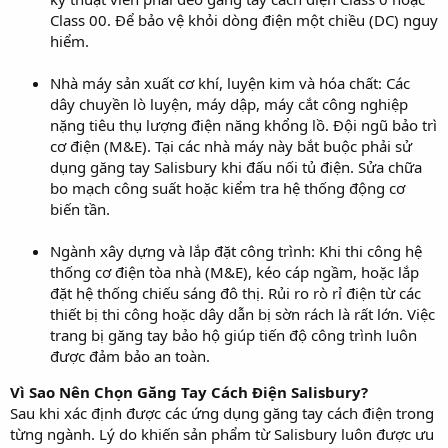
Class 00. Để bảo vệ khỏi dòng điện một chiều (DC) nguy
hiểm.
Nhà máy sản xuất cơ khí, luyện kim và hóa chất: Các
dây chuyền lò luyện, máy dập, máy cắt công nghiệp
nặng tiêu thụ lượng điện năng khổng lồ. Đội ngũ bảo trì
cơ điện (M&E). Tại các nhà máy này bắt buộc phải sử
dụng găng tay Salisbury khi đấu nối tủ điện. Sửa chữa
bo mạch công suất hoặc kiểm tra hệ thống động cơ
biến tần.
Ngành xây dựng và lắp đặt công trình: Khi thi công hệ
thống cơ điện tòa nhà (M&E), kéo cáp ngầm, hoặc lắp
đặt hệ thống chiếu sáng đô thị. Rủi ro rò rỉ điện từ các
thiết bị thi công hoặc dây dẫn bị sờn rách là rất lớn. Việc
trang bị găng tay bảo hộ giúp tiến độ công trình luôn
được đảm bảo an toàn.
Vì Sao Nên Chọn Găng Tay Cách Điện Salisbury?
Sau khi xác định được các ứng dụng găng tay cách điện trong
từng ngành. Lý do khiến sản phẩm từ Salisbury luôn được ưu