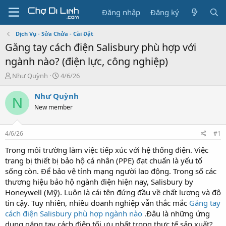
Đăng nhập
Đăng ký
Dịch Vụ - Sửa Chửa - Cài Đặt
Găng tay cách điện Salisbury phù hợp với
ngành nào? (điện lực, công nghiệp)
T
N
Như Quỳnh
4/6/26
h
g
r
à
Như Quỳnh
N
e
y
New member
a
g
d
ử
s
i
4/6/26
#1
t
a
Trong môi trường làm việc tiếp xúc với hệ thống điện. Việc
r
trang bị thiết bị bảo hộ cá nhân (PPE) đạt chuẩn là yếu tố
t
sống còn. Để bảo vệ tính mạng người lao động. Trong số các
e
thương hiệu bảo hộ ngành điện hiện nay, Salisbury by
r
Honeywell (Mỹ). Luôn là cái tên đứng đầu về chất lượng và độ
tin cậy. Tuy nhiên, nhiều doanh nghiệp vẫn thắc mắc
Găng tay
cách điện Salisbury phù hợp ngành nào
.Đâu là những ứng
dụng găng tay cách điện tối ưu nhất trong thực tế sản xuất?