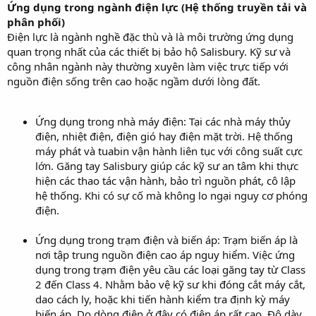
Ứng dụng trong ngành điện lực (Hệ thống truyền tải và
phân phối)
Điện lực là ngành nghề đặc thù và là môi trường ứng dụng
quan trọng nhất của các thiết bị bảo hộ Salisbury. Kỹ sư và
công nhân ngành này thường xuyên làm việc trực tiếp với
nguồn điện sống trên cao hoặc ngầm dưới lòng đất.
Ứng dụng trong nhà máy điện: Tại các nhà máy thủy
điện, nhiệt điện, điện gió hay điện mặt trời. Hệ thống
máy phát và tuabin vận hành liên tục với công suất cực
lớn. Găng tay Salisbury giúp các kỹ sư an tâm khi thực
hiện các thao tác vận hành, bảo trì nguồn phát, cô lập
hệ thống. Khi có sự cố mà không lo ngại nguy cơ phóng
điện.
Ứng dụng trong trạm điện và biến áp: Trạm biến áp là
nơi tập trung nguồn điện cao áp nguy hiểm. Việc ứng
dụng trong trạm điện yêu cầu các loại găng tay từ Class
2 đến Class 4. Nhằm bảo vệ kỹ sư khi đóng cắt máy cắt,
dao cách ly, hoặc khi tiến hành kiểm tra định kỳ máy
biến áp. Do dòng điện ở đây có điện áp rất cao. Độ dày