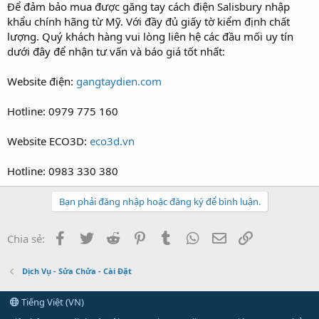
Để đảm bảo mua được găng tay cách điện Salisbury nhập
khẩu chính hãng từ Mỹ. Với đầy đủ giấy tờ kiểm định chất
lượng. Quý khách hàng vui lòng liên hệ các đầu mối uy tín
dưới đây để nhận tư vấn và báo giá tốt nhất:
Website điện:
gangtaydien.com
Hotline: 0979 775 160
Website ECO3D:
eco3d.vn
Hotline: 0983 330 380
Bạn phải đăng nhập hoặc đăng ký để bình luận.
Facebook
Twitter
Reddit
Pinterest
Tumblr
WhatsApp
Email
Link
Chia sẻ:
Dịch Vụ - Sửa Chửa - Cài Đặt
Tiếng Việt (VN)