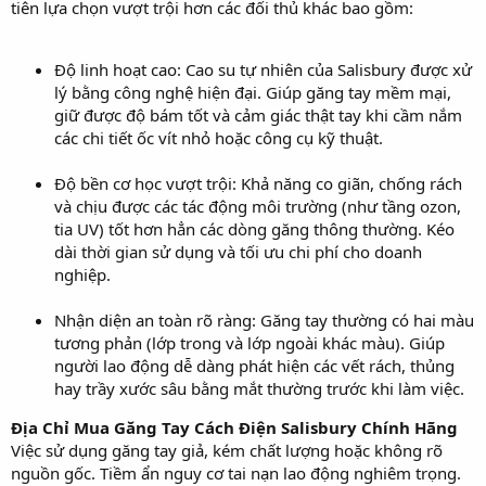
tiên lựa chọn vượt trội hơn các đối thủ khác bao gồm:
Độ linh hoạt cao: Cao su tự nhiên của Salisbury được xử
lý bằng công nghệ hiện đại. Giúp găng tay mềm mại,
giữ được độ bám tốt và cảm giác thật tay khi cầm nắm
các chi tiết ốc vít nhỏ hoặc công cụ kỹ thuật.
Độ bền cơ học vượt trội: Khả năng co giãn, chống rách
và chịu được các tác động môi trường (như tầng ozon,
tia UV) tốt hơn hẳn các dòng găng thông thường. Kéo
dài thời gian sử dụng và tối ưu chi phí cho doanh
nghiệp.
Nhận diện an toàn rõ ràng: Găng tay thường có hai màu
tương phản (lớp trong và lớp ngoài khác màu). Giúp
người lao động dễ dàng phát hiện các vết rách, thủng
hay trầy xước sâu bằng mắt thường trước khi làm việc.
Địa Chỉ Mua Găng Tay Cách Điện Salisbury Chính Hãng
Việc sử dụng găng tay giả, kém chất lượng hoặc không rõ
nguồn gốc. Tiềm ẩn nguy cơ tai nạn lao động nghiêm trọng.