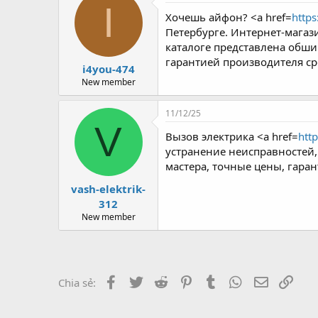
r
I
Хочешь айфон? <a href=
https
Петербурге. Интернет-магаз
каталоге представлена обш
гарантией производителя ср
i4you-474
New member
11/12/25
V
Вызов электрика <a href=
http
устранение неисправностей
мастера, точные цены, гаран
vash-elektrik-
312
New member
Facebook
Twitter
Reddit
Pinterest
Tumblr
WhatsApp
Email
Link
Chia sẻ: