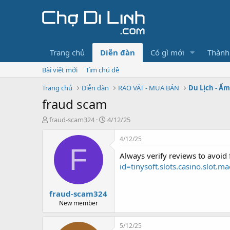
Trang chủ
Diễn đàn
Có gì mới
Thành
Bài viết mới
Tìm chủ đề
Trang chủ
Diễn đàn
RAO VẶT - MUA BÁN
Du Lịch - Ẩ
fraud scam
T
N
fraud-scam324
4/12/25
h
g
r
à
4/12/25
e
y
F
Always verify reviews to avoid
a
g
d
ử
id=tinysoft.slots.casino.slot.
s
i
t
fraud-scam324
a
r
New member
t
e
5/12/25