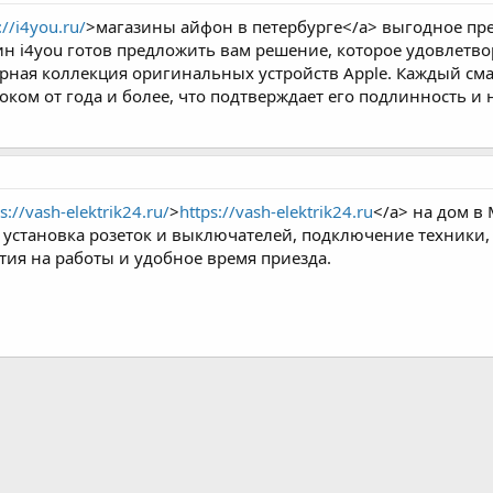
://i4you.ru/
>магазины айфон в петербурге</a> выгодное пре
ин i4you готов предложить вам решение, которое удовлетв
ирная коллекция оригинальных устройств Apple. Каждый с
оком от года и более, что подтверждает его подлинность и 
s://vash-elektrik24.ru/
>
https://vash-elektrik24.ru
</a> на дом в
, установка розеток и выключателей, подключение техник
тия на работы и удобное время приезда.