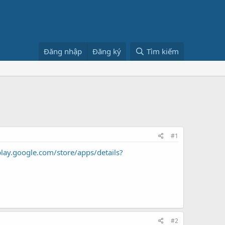
Đăng nhập
Đăng ký
Tìm kiếm
#1
play.google.com/store/apps/details?
#2