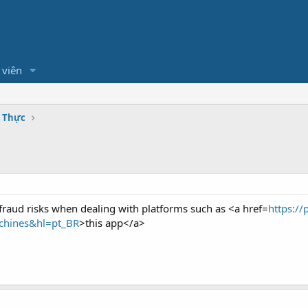
 viên
m Thực
 fraud risks when dealing with platforms such as <a href=
https://
machines&hl=pt_BR
>this app</a>