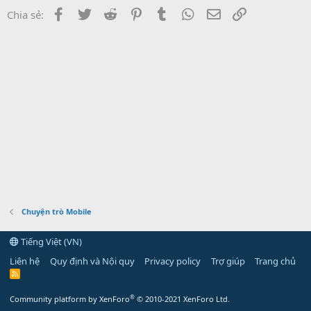
Facebook
Twitter
Reddit
Pinterest
Tumblr
WhatsApp
Email
Link
Chia sẻ:
Chuyện trò Mobile
Tiếng Việt (VN)
Liên hệ
Quy định và Nội quy
Privacy policy
Trợ giúp
Trang chủ
R
S
S
®
Community platform by XenForo
© 2010-2021 XenForo Ltd.