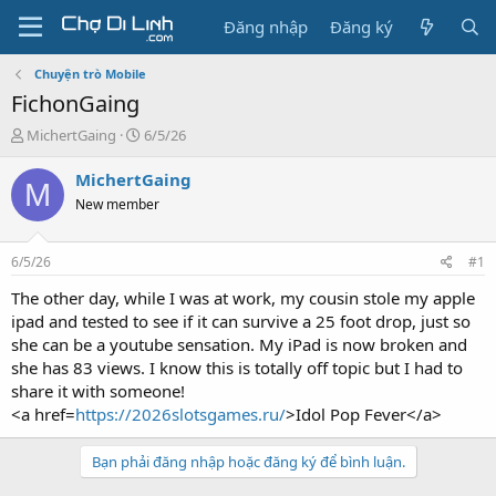
Đăng nhập
Đăng ký
Chuyện trò Mobile
FichonGaing
T
N
MichertGaing
6/5/26
h
g
r
à
MichertGaing
M
e
y
New member
a
g
d
ử
s
i
6/5/26
#1
t
a
The other day, while I was at work, my cousin stole my apple
r
ipad and tested to see if it can survive a 25 foot drop, just so
t
she can be a youtube sensation. My iPad is now broken and
e
she has 83 views. I know this is totally off topic but I had to
r
share it with someone!
<a href=
https://2026slotsgames.ru/
>Idol Pop Fever</a>
Bạn phải đăng nhập hoặc đăng ký để bình luận.