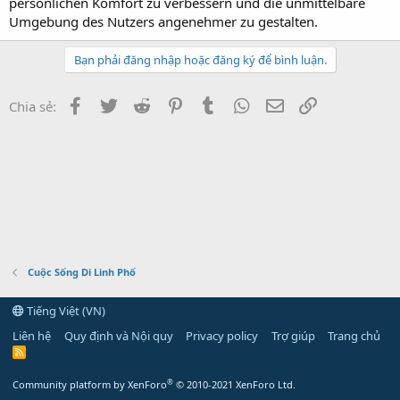
persönlichen Komfort zu verbessern und die unmittelbare
Umgebung des Nutzers angenehmer zu gestalten.
Bạn phải đăng nhập hoặc đăng ký để bình luận.
Facebook
Twitter
Reddit
Pinterest
Tumblr
WhatsApp
Email
Link
Chia sẻ:
Cuộc Sống Di Linh Phố
Tiếng Việt (VN)
Liên hệ
Quy định và Nội quy
Privacy policy
Trợ giúp
Trang chủ
R
S
S
®
Community platform by XenForo
© 2010-2021 XenForo Ltd.