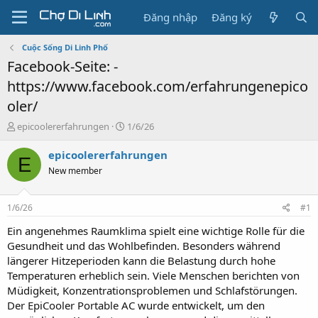
Đăng nhập
Đăng ký
Cuộc Sống Di Linh Phố
Facebook-Seite: -
https://www.facebook.com/erfahrungenepico
oler/
T
N
epicoolererfahrungen
1/6/26
h
g
r
à
epicoolererfahrungen
E
e
y
New member
a
g
d
ử
s
i
1/6/26
#1
t
a
Ein angenehmes Raumklima spielt eine wichtige Rolle für die
r
Gesundheit und das Wohlbefinden. Besonders während
t
längerer Hitzeperioden kann die Belastung durch hohe
e
Temperaturen erheblich sein. Viele Menschen berichten von
r
Müdigkeit, Konzentrationsproblemen und Schlafstörungen.
Der EpiCooler Portable AC wurde entwickelt, um den