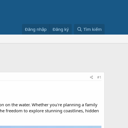
Đăng nhập
Đăng ký
Tìm kiếm
#1
ion on the water. Whether you're planning a family
the freedom to explore stunning coastlines, hidden