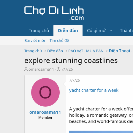
Trang chủ
Diễn đàn
Có gì mới
Thành
Bài viết mới
Tìm chủ đề
Trang chủ
Diễn đàn
RAO VẶT - MUA BÁN
Điện Thoại -
explore stunning coastlines
T
N
omarosama11
7/7/26
h
g
r
à
7/7/26
e
y
O
yacht charter for a week
a
g
d
ử
s
i
t
A yacht charter for a week offe
omarosama11
a
holiday, a romantic getaway, o
r
Member
beaches, and world-famous des
t
e