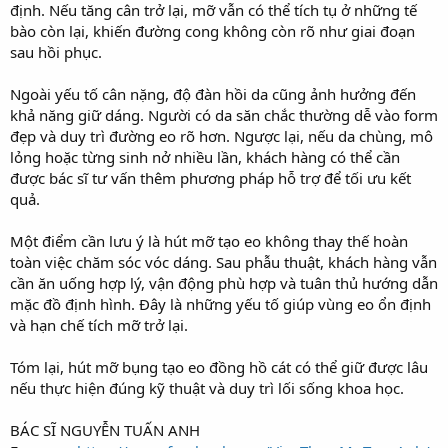
định. Nếu tăng cân trở lại, mỡ vẫn có thể tích tụ ở những tế
bào còn lại, khiến đường cong không còn rõ như giai đoạn
sau hồi phục.
Ngoài yếu tố cân nặng, độ đàn hồi da cũng ảnh hưởng đến
khả năng giữ dáng. Người có da săn chắc thường dễ vào form
đẹp và duy trì đường eo rõ hơn. Ngược lại, nếu da chùng, mô
lỏng hoặc từng sinh nở nhiều lần, khách hàng có thể cần
được bác sĩ tư vấn thêm phương pháp hỗ trợ để tối ưu kết
quả.
Một điểm cần lưu ý là hút mỡ tạo eo không thay thế hoàn
toàn việc chăm sóc vóc dáng. Sau phẫu thuật, khách hàng vẫn
cần ăn uống hợp lý, vận động phù hợp và tuân thủ hướng dẫn
mặc đồ định hình. Đây là những yếu tố giúp vùng eo ổn định
và hạn chế tích mỡ trở lại.
Tóm lại, hút mỡ bụng tạo eo đồng hồ cát có thể giữ được lâu
nếu thực hiện đúng kỹ thuật và duy trì lối sống khoa học.
BÁC SĨ NGUYỄN TUẤN ANH