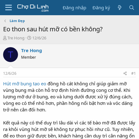
Đăng nhập
Đăng ký
Làm Đẹp
Eo thon sau hút mỡ có bền không?
T
N
Tre Hong
12/6/26
h
g
r
à
Tre Hong
T
e
y
Member
a
g
d
ử
s
i
12/6/26
#1
t
a
Hút mỡ bụng tạo eo
đồng hồ cát không chỉ giúp giảm mỡ
r
vùng bụng mà còn hỗ trợ định hình đường cong cơ thể. Khi
t
lượng mỡ dư ở bụng, eo và lưng dưới được xử lý đúng cách,
e
vòng eo có thể nhỏ hơn, phần hông nổi bật hơn và vóc dáng
r
trở nên cân đối hơn.
Kết quả này có thể duy trì lâu dài vì các tế bào mỡ đã được lấy
ra khỏi vùng hút mỡ sẽ không tự phục hồi như cũ. Tuy nhiên,
để eo thon giữ được bền, khách hàng cần duy trì cân nặng ổn