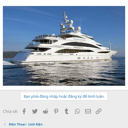
Bạn phải đăng nhập hoặc đăng ký để bình luận.
Facebook
Twitter
Reddit
Pinterest
Tumblr
WhatsApp
Email
Link
Chia sẻ:
Điện Thoại - Linh Kiện