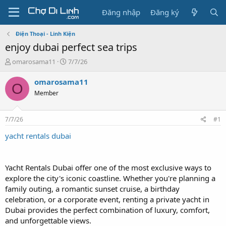
Đăng nhập
Đăng ký
Điện Thoại - Linh Kiện
enjoy dubai perfect sea trips
T
N
omarosama11
7/7/26
h
g
r
à
omarosama11
O
e
y
Member
a
g
d
ử
s
i
7/7/26
#1
t
a
yacht rentals dubai
r
t
e
Yacht Rentals Dubai offer one of the most exclusive ways to
r
explore the city's iconic coastline. Whether you're planning a
family outing, a romantic sunset cruise, a birthday
celebration, or a corporate event, renting a private yacht in
Dubai provides the perfect combination of luxury, comfort,
and unforgettable views.