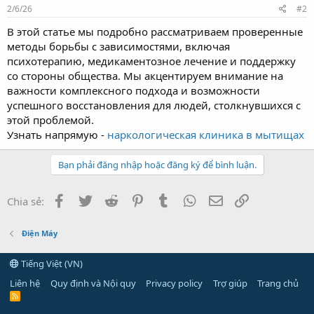
2/6/26
#2
В этой статье мы подробно рассматриваем проверенные
методы борьбы с зависимостями, включая
психотерапию, медикаментозное лечение и поддержку
со стороны общества. Мы акцентируем внимание на
важности комплексного подхода и возможности
успешного восстановления для людей, столкнувшихся с
этой проблемой.
Узнать напрямую -
наркологическая клиника в мытищах
Bạn phải đăng nhập hoặc đăng ký để bình luận.
Facebook
Twitter
Reddit
Pinterest
Tumblr
WhatsApp
Email
Link
Chia sẻ:
Điện Máy
Tiếng Việt (VN)
Liên hệ
Quy định và Nội quy
Privacy policy
Trợ giúp
Trang chủ
R
S