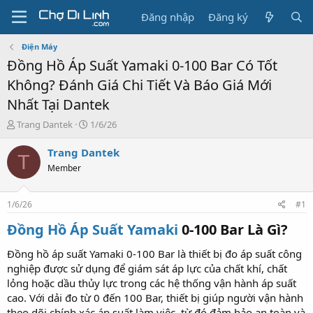
Đăng nhập
Đăng ký
Điện Máy
Đồng Hồ Áp Suất Yamaki 0-100 Bar Có Tốt
Không? Đánh Giá Chi Tiết Và Báo Giá Mới
Nhất Tại Dantek
T
N
Trang Dantek
1/6/26
h
g
r
à
Trang Dantek
T
e
y
Member
a
g
d
ử
s
i
1/6/26
#1
t
a
Đồng Hồ Áp Suất Yamaki
0-100 Bar Là Gì?​
r
t
Đồng hồ áp suất Yamaki 0-100 Bar là thiết bị đo áp suất công
e
nghiệp được sử dụng để giám sát áp lực của chất khí, chất
r
lỏng hoặc dầu thủy lực trong các hệ thống vận hành áp suất
cao. Với dải đo từ 0 đến 100 Bar, thiết bị giúp người vận hành
theo dõi chính xác áp suất làm việc, từ đó đảm bảo an toàn và