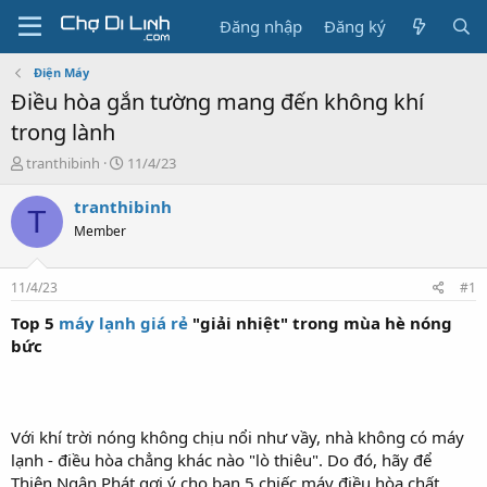
Đăng nhập
Đăng ký
Điện Máy
Điều hòa gắn tường mang đến không khí
trong lành
T
N
tranthibinh
11/4/23
h
g
r
à
tranthibinh
T
e
y
Member
a
g
d
ử
s
i
11/4/23
#1
t
a
Top 5
máy lạnh giá rẻ
"giải nhiệt" trong mùa hè nóng
r
bức
t
e
r
Với khí trời nóng không chịu nổi như vầy, nhà không có máy
lạnh - điều hòa chẳng khác nào "lò thiêu". Do đó, hãy để
Thiên Ngân Phát gợi ý cho bạn 5 chiếc máy điều hòa chất