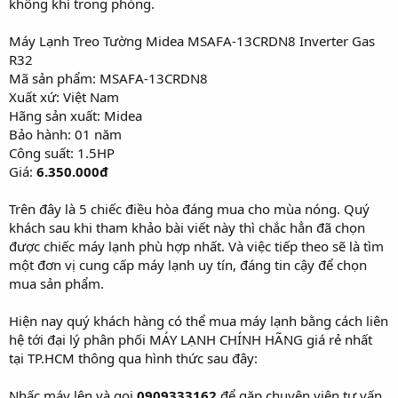
không khí trong phòng.
Máy Lạnh Treo Tường Midea MSAFA-13CRDN8 Inverter Gas
R32
Mã sản phẩm: MSAFA-13CRDN8
Xuất xứ: Việt Nam
Hãng sản xuất: Midea
Bảo hành: 01 năm
Công suất: 1.5HP
Giá:
6.350.000đ
Trên đây là 5 chiếc điều hòa đáng mua cho mùa nóng. Quý
khách sau khi tham khảo bài viết này thì chắc hẳn đã chọn
được chiếc máy lạnh phù hợp nhất. Và việc tiếp theo sẽ là tìm
một đơn vị cung cấp máy lạnh uy tín, đáng tin cậy để chọn
mua sản phẩm.
Hiện nay quý khách hàng có thể mua máy lạnh bằng cách liên
hệ tới đại lý phân phối MÁY LẠNH CHÍNH HÃNG giá rẻ nhất
tại TP.HCM thông qua hình thức sau đây:
Nhấc máy lên và gọi
0909333162
để gặp chuyên viên tư vấn