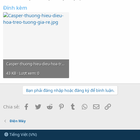
Đính kèm
Casper-thuong-hieu-dieu-hoa-treo-tuong-gia-re.jpg
43 KB · Lượt xem: 0
Bạn phải đăng nhập hoặc đăng ký để bình luận.
Facebook
Twitter
Reddit
Pinterest
Tumblr
WhatsApp
Email
Link
Chia sẻ:
Điện Máy
Tiếng Việt (VN)