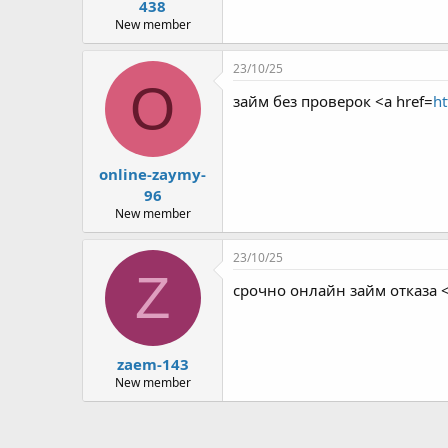
438
New member
23/10/25
O
займ без проверок <a href=
ht
online-zaymy-
96
New member
23/10/25
Z
срочно онлайн займ отказа <
zaem-143
New member