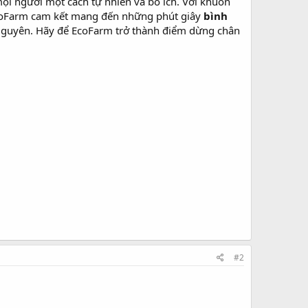
i người một cách tự nhiên và bổ ích. Với khuôn
coFarm cam kết mang đến những phút giây
bình
 Nguyên. Hãy để EcoFarm trở thành điểm dừng chân
#2