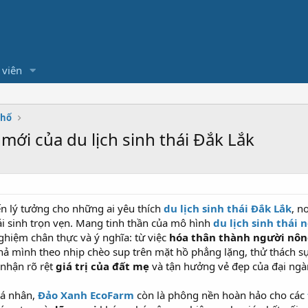
 viên
Phố
ới của du lịch sinh thái Đắk Lắk
n lý tưởng cho những ai yêu thích
du lịch sinh thái Đắk Lắk
, n
tái sinh trọn vẹn. Mang tinh thần của mô hình
du lịch sinh thái
ghiệm chân thực và ý nghĩa: từ việc
hóa thân thành người nôn
thả mình theo nhịp chèo sup trên mặt hồ phẳng lặng, thử thách s
 nhận rõ rệt
giá trị của đất mẹ
và tận hưởng vẻ đẹp của đại ngà
cá nhân,
Đảo Xanh EcoFarm
còn là phông nền hoàn hảo cho các