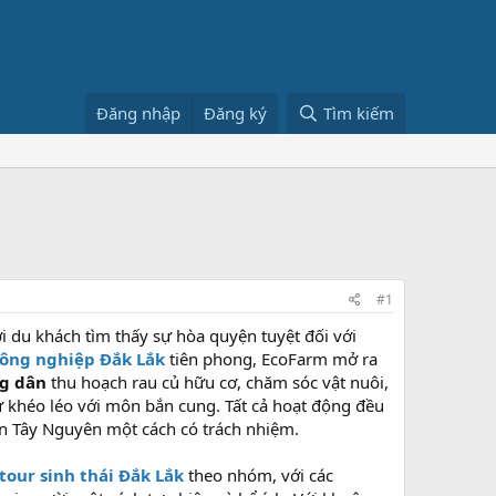
Đăng nhập
Đăng ký
Tìm kiếm
#1
ơi du khách tìm thấy sự hòa quyện tuyệt đối với
 nông nghiệp Đắk Lắk
tiên phong, EcoFarm mở ra
g dân
thu hoạch rau củ hữu cơ, chăm sóc vật nuôi,
ự khéo léo với môn bắn cung. Tất cả hoạt động đều
n Tây Nguyên một cách có trách nhiệm.
tour sinh thái Đắk Lắk
theo nhóm, với các