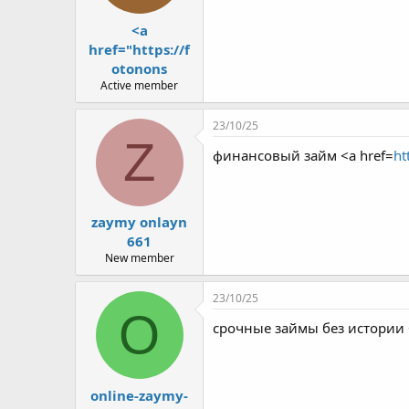
<a
href="https://f
otonons
Active member
23/10/25
Z
финансовый займ <a href=
ht
zaymy onlayn
661
New member
23/10/25
O
срочные займы без истории 
online-zaymy-