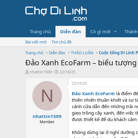
Trang chủ
Diễn đàn
Có gì mới
Thành
Bài viết mới
Tìm chủ đề
Trang chủ
Diễn đàn
THẢO LUẬN
Cuộc Sống Di Linh 
Đảo Xanh EcoFarm – biểu tượng m
T
N
nhattin1509
22/10/25
h
g
r
à
22/10/25
e
y
N
Đảo Xanh EcoFarm
là điểm đế
a
g
d
ử
thiên nhiên thuần khiết và sự 
s
i
cánh cửa dẫn đến những trải n
t
gieo trồng cây xanh, đến việc 
nhattin1509
a
được thiết kế để du khách cảm
r
Member
t
Không dừng lại ở nghỉ dưỡng 
e