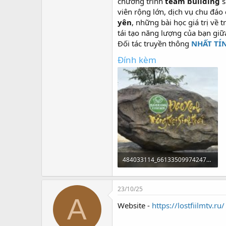
r
chương trình
team building
s
viên rộng lớn, dịch vụ chu đá
yên
, những bài học giá trị v
tái tạo năng lượng của bạn giữ
Đối tác truyền thông
NHẤT TÍ
Đính kèm
484033114_661335099742477_5813356563759818816_n (1).jpg
446.1 KB · Lượt xem: 0
23/10/25
A
Website -
https://lostfiilmtv.ru/