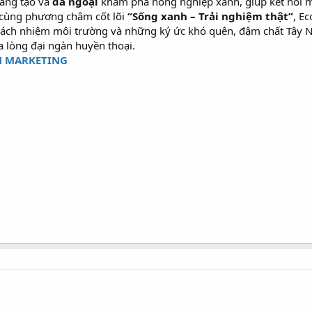
áng tạo và
dã ngoại
khám phá nông nghiệp xanh, giúp kết nối mọ
o cùng phương châm cốt lõi
“Sống xanh – Trải nghiệm thật”
, E
ề trách nhiệm môi trường và những ký ức khó quên, đậm chất Tây
a lòng đại ngàn huyền thoại.
N MARKETING