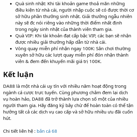
Quà sinh nhật: Khi tài khoản game thoả mãn những
điều kiện từ nhà cái, người nhập cuộc sẽ có được thời cơ
sở hữu phần thưởng sinh nhật. Giải thưởng ngẫu nhiên
này sẽ đc nói riêng vào những thời điểm nhất định
trong ngày sinh nhật của thành viên tham gia.
Quà VIP: Khi tài khoản đạt cấp bậc VIP, các bạn sẽ nhận
được nhiều giải thưởng hấp dẫn từ nhà cái.
Vòng quay miễn phí nhận ngay 100K: Sân chơi thường
xuyên sở hữu các lượt quay miễn phí đón nhận thành
viên & đem đến khuyến mãi giá trị 100K.
Kết luận​
DA88 là một nhà cái uy tín với nhiều năm hoạt động trong
ngành cá cược trực tuyến. Cùng phương châm đem lại dịch
vụ hoàn hảo, DA88 đã trở thành lựa chọn số một của nhiều
người tham gia. Hãy đăng ký bây chừ để hoàn toàn có thể tận
hưởng tất cả các dịch vụ cao cấp và sở hữu nhiều ưu đãi cuốn
hút.
Chi tiết liên hệ :
bắn cá 68