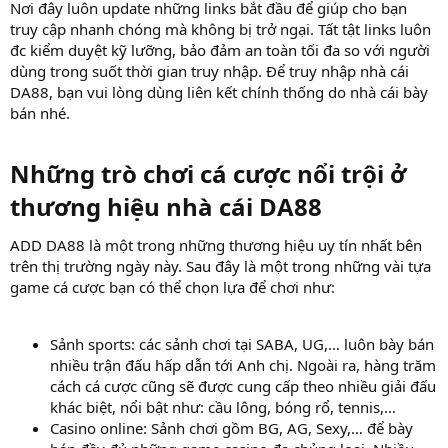
Nơi đây luôn update những links bắt đầu để giúp cho bạn
truy cập nhanh chóng mà không bị trở ngại. Tất tật links luôn
đc kiểm duyệt kỹ lưỡng, bảo đảm an toàn tối đa so với người
dùng trong suốt thời gian truy nhập. Để truy nhập nhà cái
DA88, bạn vui lòng dùng liên kết chính thống do nhà cái bày
bán nhé.
Những trò chơi cá cược nổi trội ở
thương hiệu nhà cái DA88​
ADD DA88 là một trong những thương hiệu uy tín nhất bên
trên thị trường ngày này. Sau đây là một trong những vài tựa
game cá cược bạn có thể chọn lựa để chơi như:
Sảnh sports: các sảnh chơi tại SABA, UG,… luôn bày bán
nhiều trận đấu hấp dẫn tới Anh chị. Ngoài ra, hàng trăm
cách cá cược cũng sẽ được cung cấp theo nhiều giải đấu
khác biệt, nổi bật như: cầu lông, bóng rổ, tennis,…
Casino online: Sảnh chơi gồm BG, AG, Sexy,… để bày