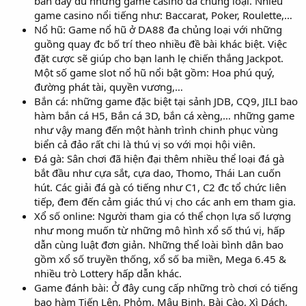
bán đầy đủ những game casino đa chủng loại. Nhiều
game casino nổi tiếng như: Baccarat, Poker, Roulette,…
Nổ hũ: Game nổ hũ ở DA88 đa chủng loại với những
guồng quay đc bố trí theo nhiều đề bài khác biệt. Việc
đặt cược sẽ giúp cho bạn lanh lẹ chiến thắng Jackpot.
Một số game slot nổ hũ nổi bật gồm: Hoa phú quý,
đường phát tài, quyền vương,…
Bắn cá: những game đặc biệt tại sảnh JDB, CQ9, JILI bao
hàm bắn cá H5, Bắn cá 3D, bắn cá xèng,… những game
như vậy mang đến một hành trình chinh phục vùng
biển cả đảo rất chi là thú vị so với mọi hội viên.
Đá gà: Sân chơi đã hiện đại thêm nhiều thể loại đá gà
bắt đầu như cựa sắt, cựa dao, Thomo, Thái Lan cuốn
hút. Các giải đá gà có tiếng như C1, C2 đc tổ chức liên
tiếp, đem đến cảm giác thú vị cho các anh em tham gia.
Xổ số online: Người tham gia có thể chọn lựa số lượng
như mong muốn từ những mô hình xổ số thú vị, hấp
dẫn cùng luật đơn giản. Những thể loài bình dân bao
gồm xổ số truyền thống, xổ số ba miền, Mega 6.45 &
nhiều trò Lottery hấp dẫn khác.
Game đánh bài: Ở đây cung cấp những trò chơi có tiếng
bao hàm Tiến Lên, Phỏm, Mậu Binh, Bài Cào, Xì Dách,