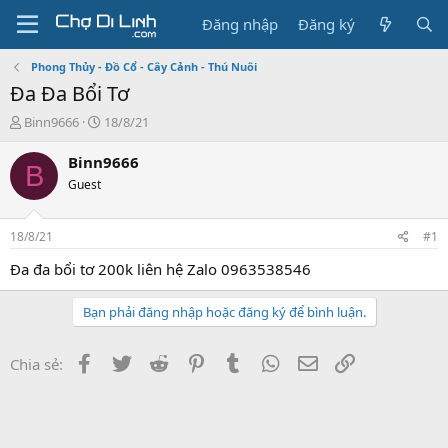
Đăng nhập
Đăng ký
Phong Thủy - Đồ Cổ - Cây Cảnh - Thú Nuôi
Đa Đa Bổi Tơ
T
N
Binn9666
18/8/21
h
g
r
à
Binn9666
B
e
y
Guest
a
g
d
ử
s
i
18/8/21
#1
t
a
Đa đa bổi tơ 200k liên hệ Zalo 0963538546
r
t
Bạn phải đăng nhập hoặc đăng ký để bình luận.
e
r
Facebook
Twitter
Reddit
Pinterest
Tumblr
WhatsApp
Email
Link
Chia sẻ: