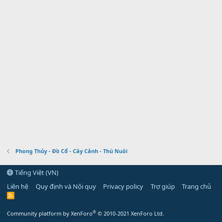
Phong Thủy - Đồ Cổ - Cây Cảnh - Thú Nuôi
Tiếng Việt (VN)
Liên hệ
Quy định và Nội quy
Privacy policy
Trợ giúp
Trang chủ
R
S
S
®
Community platform by XenForo
© 2010-2021 XenForo Ltd.