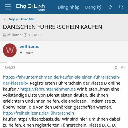
Đăng nhập
Đăng ký
Góp ý - Thắc Mắc
DÄNISCHEN FÜHRERSCHEIN KAUFEN
T
N
willliamc
13/4/23
h
g
r
à
willliamc
W
e
y
Member
a
g
d
ử
s
i
13/4/23
#1
t
a
https://fahrunternehmen.de/kaufen-sie-einen-fuhrerschein-
r
der-klasse-b/
Registrierten Führerschein der Klasse B online
t
kaufen /
https://fahrunternehmen.de
Wir bieten Ihnen eine
e
vollständige Liste von Dienstleisten daufen, die Ihnen
r
erleichtern und Ihnen helfen, die endlosen Hindernisse zu
überwinden, die von den Behörden geschaffen werden.
http://freiheitlizenz.de/Führerschein
kaufen.https://lizenzbasis.de/ Wir sind hier, um Ihnen dabei
zu helfen, einen registrierten Führerschein, Klasse B, C, D,