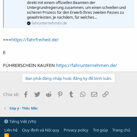
direkt mit einem offiziellen Beamten der
Untergrundregierung zusammen, um einen schnellen und
sicheren Prozess für den Erwerb Ihres zweiten Passes zu
gewährleisten. Je nachdem, für welches...
fahrunternehmen.de
===
https://fahrfreiheit.de/
E
FÜHRERSCHEIN KAUFEN
https://fahrunternehmen.de/
Bạn phải đăng nhập hoặc đăng ký để bình luận.
Facebook
Twitter
Reddit
Pinterest
Tumblr
WhatsApp
Email
Link
Chia sẻ:
Góp ý - Thắc Mắc
Tiếng Việt (VN)
Liên hệ
Quy định và Nội quy
Privacy policy
Trợ giúp
Trang chủ
R