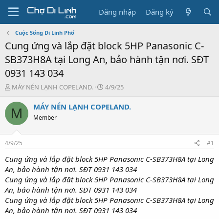
Đăng nhập
Đăng ký
Cuộc Sống Di Linh Phố
Cung ứng và lắp đặt block 5HP Panasonic C-
SB373H8A tại Long An, bảo hành tận nơi. SĐT
0931 143 034
T
N
MÁY NÉN LẠNH COPELAND.
4/9/25
h
g
r
à
MÁY NÉN LẠNH COPELAND.
M
e
y
Member
a
g
d
ử
s
i
4/9/25
#1
t
a
Cung ứng và lắp đặt block 5HP Panasonic C-SB373H8A tại Long
r
An, bảo hành tận nơi. SĐT 0931 143 034
t
Cung ứng và lắp đặt block 5HP Panasonic C-SB373H8A tại Long
e
An, bảo hành tận nơi. SĐT 0931 143 034
r
Cung ứng và lắp đặt block 5HP Panasonic C-SB373H8A tại Long
An, bảo hành tận nơi. SĐT 0931 143 034