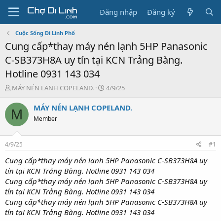
Đăng nhập
Đăng ký
Cuộc Sống Di Linh Phố
Cung cấp*thay máy nén lạnh 5HP Panasonic
C-SB373H8A uy tín tại KCN Trảng Bàng.
Hotline 0931 143 034
T
N
MÁY NÉN LẠNH COPELAND.
4/9/25
h
g
r
à
MÁY NÉN LẠNH COPELAND.
M
e
y
Member
a
g
d
ử
s
i
4/9/25
#1
t
a
Cung cấp*thay máy nén lạnh 5HP Panasonic C-SB373H8A uy
r
tín tại KCN Trảng Bàng. Hotline 0931 143 034
t
Cung cấp*thay máy nén lạnh 5HP Panasonic C-SB373H8A uy
e
tín tại KCN Trảng Bàng. Hotline 0931 143 034
r
Cung cấp*thay máy nén lạnh 5HP Panasonic C-SB373H8A uy
tín tại KCN Trảng Bàng. Hotline 0931 143 034