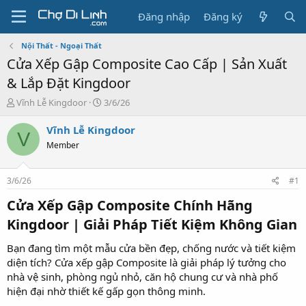
Đăng nhập
Đăng ký
Nội Thất - Ngoại Thất
Cửa Xếp Gập Composite Cao Cấp | Sản Xuất
& Lắp Đặt Kingdoor
T
N
Vĩnh Lễ Kingdoor
3/6/26
h
g
r
à
Vĩnh Lễ Kingdoor
V
e
y
Member
a
g
d
ử
s
i
3/6/26
#1
t
a
Cửa Xếp Gập Composite Chính Hãng
r
Kingdoor | Giải Pháp Tiết Kiệm Không Gian​
t
e
Bạn đang tìm một mẫu cửa bền đẹp, chống nước và tiết kiệm
r
diện tích? Cửa xếp gập Composite là giải pháp lý tưởng cho
nhà vệ sinh, phòng ngủ nhỏ, căn hộ chung cư và nhà phố
hiện đại nhờ thiết kế gấp gọn thông minh.