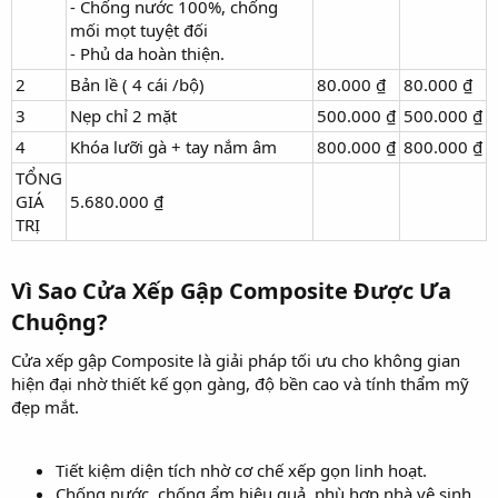
- Chống nước 100%, chống
mối mọt tuyệt đối
- Phủ da hoàn thiện.
2
Bản lề ( 4 cái /bộ)
80.000 ₫
80.000 ₫
3
Nẹp chỉ 2 mặt
500.000 ₫
500.000 ₫
4
Khóa lưỡi gà + tay nắm âm
800.000 ₫
800.000 ₫
TỔNG
GIÁ
5.680.000 ₫
TRỊ
Vì Sao Cửa Xếp Gập Composite Được Ưa
Chuộng?​
Cửa xếp gập Composite là giải pháp tối ưu cho không gian
hiện đại nhờ thiết kế gọn gàng, độ bền cao và tính thẩm mỹ
đẹp mắt.
Tiết kiệm diện tích nhờ cơ chế xếp gọn linh hoạt.
Chống nước, chống ẩm hiệu quả, phù hợp nhà vệ sinh