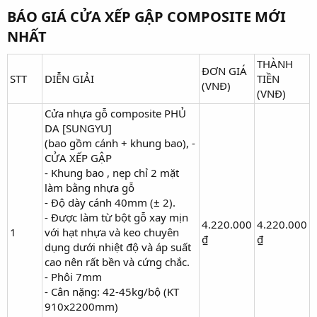
BÁO GIÁ CỬA XẾP GẬP COMPOSITE MỚI
NHẤT​
THÀNH
ĐƠN GIÁ
STT
DIỄN GIẢI
TIỀN
(VNĐ)
(VNĐ)
Cửa nhựa gỗ composite PHỦ
DA [SUNGYU]
(bao gồm cánh + khung bao), -
CỬA XẾP GẬP
- Khung bao , nẹp chỉ 2 mặt
làm bằng nhựa gỗ
- Độ dày cánh 40mm (± 2).
- Được làm từ bột gỗ xay mịn
4.220.000
4.220.000
1
với hạt nhựa và keo chuyên
₫
₫
dụng dưới nhiệt độ và áp suất
cao nên rất bền và cứng chắc.
- Phôi 7mm
- Cân nặng: 42-45kg/bộ (KT
910x2200mm)