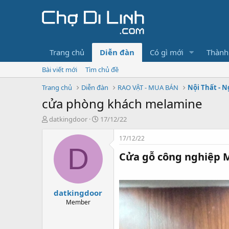
Trang chủ
Diễn đàn
Có gì mới
Thành
Bài viết mới
Tìm chủ đề
Trang chủ
Diễn đàn
RAO VẶT - MUA BÁN
Nội Thất - N
cửa phòng khách melamine
T
N
datkingdoor
17/12/22
h
g
r
à
17/12/22
e
y
D
Cửa gỗ công nghiệp M
a
g
d
ử
s
i
t
datkingdoor
a
r
Member
t
e