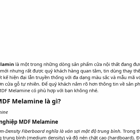
elamin
là một trong những dòng sản phẩm cửa nội thất đang đ
 mới nhưng rất được quý khách hàng quan tâm, tin dùng thay thế
ết kế hiện đại lẫn truyền thống với đa dạng màu sắc và mẫu mã vớ
hơn cửa gỗ tự nhiên. Để quý khách nắm rõ hơn thông tin về sản 
MDF Melamine có phù hợp với bạn không nhé.
DF Melamine là gì?​
mine
 nghiệp MDF Melamine​
-Density Fiberboard nghĩa là ván sợi mật độ trung bình.
Trong t
g trung bình (medium density) và độ nén chặt cao (hardboard). Để