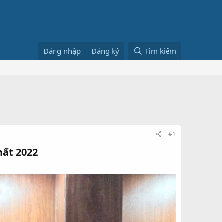
Đăng nhập
Đăng ký
Tìm kiếm
#1
ất 2022​