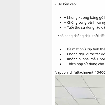
– Độ bền cao:
+ Khung xương bằng gỗ k
+ Chống cong vênh, co ng
+ Tuổi thọ sử dụng lâu dà
– Khả năng chống chịu thời tiết 
+ Bề mặt phủ lớp tinh t
+ Chống chịu được tác độ
+ Không bị phai màu, bon
+ Thích hợp sử dụng cho c
[caption id="attachment_15400