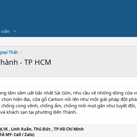
 viên
goại Thất
Thành - TP HCM
ung tâm sầm uất bậc nhất Sài Gòn, nhu cầu về những dòng cửa vừ
a chọn hiện đại, cửa gỗ Carbon nổi lên như một giải pháp đột ph
ăng chống cong vênh, chống ẩm, chống mối mọt gần như tuyệt đối
ộ và khách sạn tại phường Bến Thành.
K , Linh Xuân, Thủ Đức , TP Hồ Chí Minh
À MY- Call / Zalo)