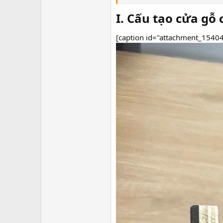
r
I. Cấu tạo cửa gỗ
[caption id="attachment_15404