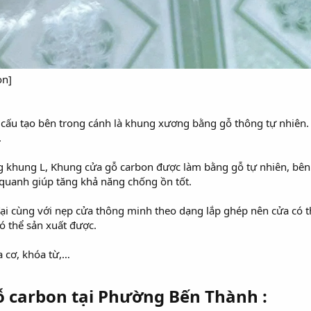
on]
ấu tạo bên trong cánh là khung xương bằng gỗ thông tự nhiên. 
.
g khung L, Khung cửa gỗ carbon được làm bằng gỗ tự nhiên, bê
 quanh giúp tăng khả năng chống ồn tốt.
ại cùng với nẹp cửa thông minh theo dạng lắp ghép nên cửa có t
thể sản xuất được.
a cơ, khóa từ,…
ỗ carbon tại Phường Bến Thành :​