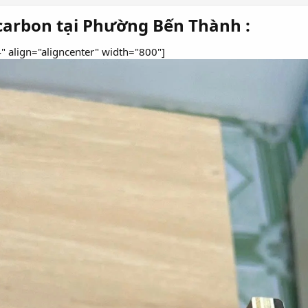
 carbon tại Phường Bến Thành :​
" align="aligncenter" width="800"]