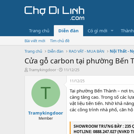
Trang chủ
Diễn đàn
Có gì mới
Thành
Bài viết mới
Tìm chủ đề
Trang chủ
Diễn đàn
RAO VẶT - MUA BÁN
Nội Thất - N
Cửa gỗ carbon tại phường Bến 
T
N
Tramykingdoor
11/12/25
h
g
r
à
11/12/25
e
y
T
Tại phường Bến Thành – nơi tr
a
g
d
ử
càng tăng cao. Trong số các lự
s
i
vật liệu tiên tiến. Nhờ khả n
t
các công trình nhà phố, căn h
Tramykingdoor
a
r
Member
t
SHOWROOM TRƯNG BÀY : 235 QL1
e
HOTLINE: 0888.247.027 (NVKD TR