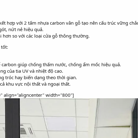
ết hợp với 2 tấm nhựa carbon vân gỗ tạo nên cấu trúc vững chắc
ót, nứt nẻ hiệu quả.
i hơn so với các loại cửa gỗ thông thường.
tốt:
hể carbon giúp chống thấm nước, chống ẩm mốc hiệu quả.
ng của tia UV và nhiệt độ cao.
g tróc hay biến dạng theo thời gian.
ả khu vực nội thất và ngoại thất.
" align="aligncenter" width="800"]