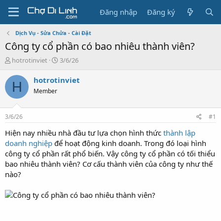
Đăng nhập
Đăng ký
Dịch Vụ - Sửa Chửa - Cài Đặt
Công ty cổ phần có bao nhiêu thành viên?
T
N
hotrotinviet
3/6/26
h
g
r
à
hotrotinviet
H
e
y
Member
a
g
d
ử
s
i
3/6/26
#1
t
a
Hiện nay nhiều nhà đầu tư lựa chọn hình thức
thành lập
r
doanh nghiệp
để hoạt động kinh doanh. Trong đó loại hình
t
công ty cổ phần rất phổ biến. Vậy công ty cổ phần có tối thiểu
e
bao nhiêu thành viên? Cơ cấu thành viên của công ty như thế
r
nào?