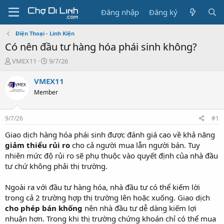
Đăng nhập
Đăng ký
Điện Thoại - Linh Kiện
Có nên đầu tư hàng hóa phái sinh không?
T
N
VMEX11
9/7/26
h
g
r
à
VMEX11
e
y
Member
a
g
d
ử
s
i
9/7/26
#1
t
a
Giao dịch hàng hóa phái sinh được đánh giá cao về khả năng
r
giảm thiểu rủi ro
cho cả người mua lẫn người bán. Tuy
t
nhiên mức độ rủi ro sẽ phụ thuộc vào quyết định của nhà đầu
e
tư chứ không phải thị trường.
r
Ngoài ra với đầu tư hàng hóa, nhà đầu tư có thể kiếm lời
trong cả 2 trường hợp thị trường lên hoặc xuống. Giao dịch
cho phép bán khống
nên nhà đầu tư dễ dàng kiếm lợi
nhuận hơn. Trong khi thị trường chứng khoán chỉ có thể mua