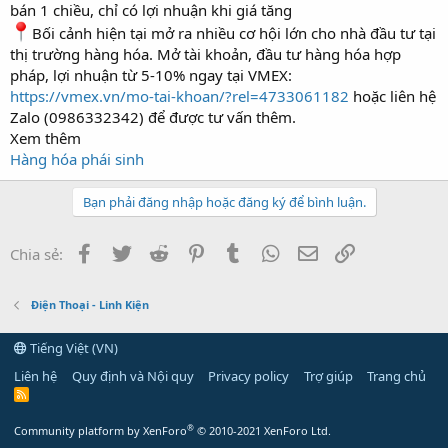
bán 1 chiều, chỉ có lợi nhuận khi giá tăng
Bối cảnh hiện tại mở ra nhiều cơ hội lớn cho nhà đầu tư tại
thị trường hàng hóa. Mở tài khoản, đầu tư hàng hóa hợp
pháp, lợi nhuận từ 5-10% ngay tại VMEX:
https://vmex.vn/mo-tai-khoan/?rel=4733061182
hoặc liên hệ
Zalo (0986332342) để được tư vấn thêm.
Xem thêm
Hàng hóa phái sinh
Bạn phải đăng nhập hoặc đăng ký để bình luận.
Facebook
Twitter
Reddit
Pinterest
Tumblr
WhatsApp
Email
Link
Chia sẻ:
Điện Thoại - Linh Kiện
Tiếng Việt (VN)
Liên hệ
Quy định và Nội quy
Privacy policy
Trợ giúp
Trang chủ
R
S
S
®
Community platform by XenForo
© 2010-2021 XenForo Ltd.