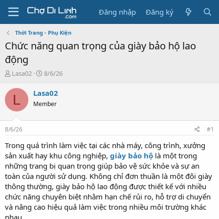
Đăng nhập
Đăng ký
Thời Trang - Phụ Kiện
Chức năng quan trọng của giày bảo hộ lao
động
T
N
Lasa02
8/6/26
h
g
r
à
Lasa02
L
e
y
Member
a
g
d
ử
s
i
8/6/26
#1
t
a
Trong quá trình làm việc tại các nhà máy, công trình, xưởng
r
sản xuất hay khu công nghiệp,
giày bảo hộ
là một trong
t
những trang bị quan trọng giúp bảo vệ sức khỏe và sự an
e
toàn của người sử dụng. Không chỉ đơn thuần là một đôi giày
r
thông thường, giày bảo hộ lao động được thiết kế với nhiều
chức năng chuyên biệt nhằm hạn chế rủi ro, hỗ trợ di chuyển
và nâng cao hiệu quả làm việc trong nhiều môi trường khác
nhau.