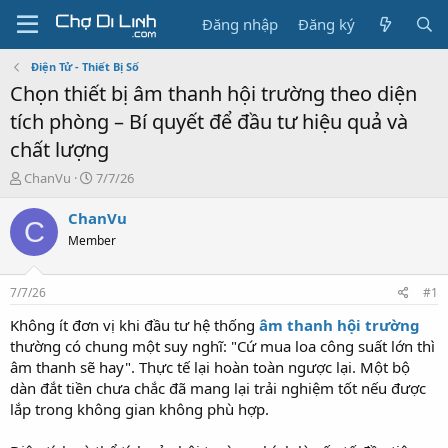
Đăng nhập
Đăng ký
Điện Tử - Thiết Bị Số
Chọn thiết bị âm thanh hội trường theo diện
tích phòng – Bí quyết để đầu tư hiệu quả và
chất lượng
T
N
ChanVu
7/7/26
h
g
r
à
ChanVu
C
e
y
Member
a
g
d
ử
s
i
7/7/26
#1
t
a
Không ít đơn vị khi đầu tư hệ thống
âm thanh hội trường
r
thường có chung một suy nghĩ: "Cứ mua loa công suất lớn thì
t
âm thanh sẽ hay". Thực tế lại hoàn toàn ngược lại. Một bộ
e
dàn đắt tiền chưa chắc đã mang lại trải nghiệm tốt nếu được
r
lắp trong không gian không phù hợp.