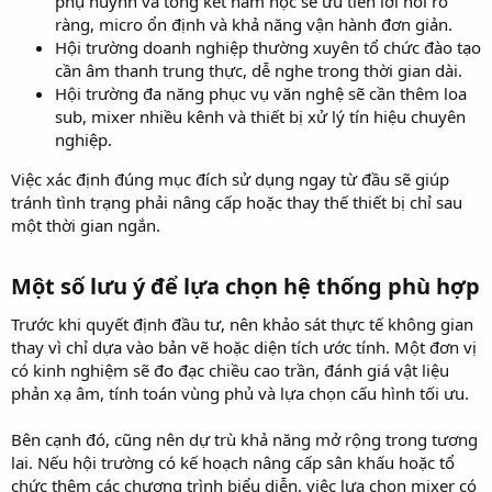
phụ huynh và tổng kết năm học sẽ ưu tiên lời nói rõ
ràng, micro ổn định và khả năng vận hành đơn giản.
Hội trường doanh nghiệp thường xuyên tổ chức đào tạo
cần âm thanh trung thực, dễ nghe trong thời gian dài.
Hội trường đa năng phục vụ văn nghệ sẽ cần thêm loa
sub, mixer nhiều kênh và thiết bị xử lý tín hiệu chuyên
nghiệp.
Việc xác định đúng mục đích sử dụng ngay từ đầu sẽ giúp
tránh tình trạng phải nâng cấp hoặc thay thế thiết bị chỉ sau
một thời gian ngắn.
Một số lưu ý để lựa chọn hệ thống phù hợp​
Trước khi quyết định đầu tư, nên khảo sát thực tế không gian
thay vì chỉ dựa vào bản vẽ hoặc diện tích ước tính. Một đơn vị
có kinh nghiệm sẽ đo đạc chiều cao trần, đánh giá vật liệu
phản xạ âm, tính toán vùng phủ và lựa chọn cấu hình tối ưu.
Bên cạnh đó, cũng nên dự trù khả năng mở rộng trong tương
lai. Nếu hội trường có kế hoạch nâng cấp sân khấu hoặc tổ
chức thêm các chương trình biểu diễn, việc lựa chọn mixer có