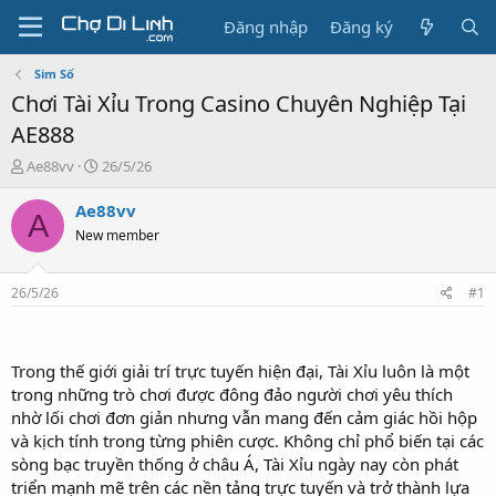
Đăng nhập
Đăng ký
Sim Số
Chơi Tài Xỉu Trong Casino Chuyên Nghiệp Tại
AE888
T
N
Ae88vv
26/5/26
h
g
r
à
Ae88vv
A
e
y
New member
a
g
d
ử
s
i
26/5/26
#1
t
a
r
t
Trong thế giới giải trí trực tuyến hiện đại, Tài Xỉu luôn là một
e
trong những trò chơi được đông đảo người chơi yêu thích
r
nhờ lối chơi đơn giản nhưng vẫn mang đến cảm giác hồi hộp
và kịch tính trong từng phiên cược. Không chỉ phổ biến tại các
sòng bạc truyền thống ở châu Á, Tài Xỉu ngày nay còn phát
triển mạnh mẽ trên các nền tảng trực tuyến và trở thành lựa