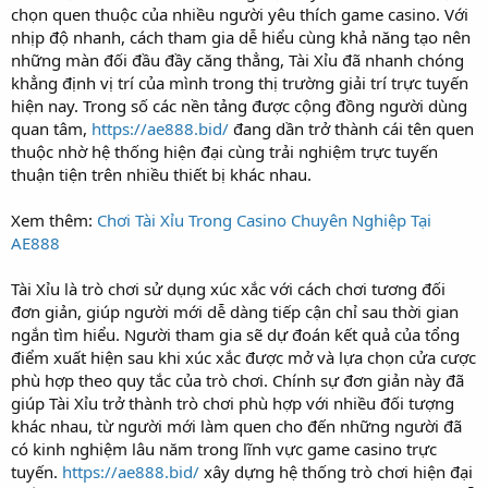
chọn quen thuộc của nhiều người yêu thích game casino. Với
nhịp độ nhanh, cách tham gia dễ hiểu cùng khả năng tạo nên
những màn đối đầu đầy căng thẳng, Tài Xỉu đã nhanh chóng
khẳng định vị trí của mình trong thị trường giải trí trực tuyến
hiện nay. Trong số các nền tảng được cộng đồng người dùng
quan tâm,
https://ae888.bid/
đang dần trở thành cái tên quen
thuộc nhờ hệ thống hiện đại cùng trải nghiệm trực tuyến
thuận tiện trên nhiều thiết bị khác nhau.
Xem thêm:
Chơi Tài Xỉu Trong Casino Chuyên Nghiệp Tại
AE888
Tài Xỉu là trò chơi sử dụng xúc xắc với cách chơi tương đối
đơn giản, giúp người mới dễ dàng tiếp cận chỉ sau thời gian
ngắn tìm hiểu. Người tham gia sẽ dự đoán kết quả của tổng
điểm xuất hiện sau khi xúc xắc được mở và lựa chọn cửa cược
phù hợp theo quy tắc của trò chơi. Chính sự đơn giản này đã
giúp Tài Xỉu trở thành trò chơi phù hợp với nhiều đối tượng
khác nhau, từ người mới làm quen cho đến những người đã
có kinh nghiệm lâu năm trong lĩnh vực game casino trực
tuyến.
https://ae888.bid/
xây dựng hệ thống trò chơi hiện đại