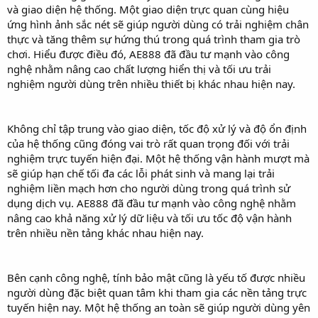
và giao diện hệ thống. Một giao diện trực quan cùng hiệu
ứng hình ảnh sắc nét sẽ giúp người dùng có trải nghiệm chân
thực và tăng thêm sự hứng thú trong quá trình tham gia trò
chơi. Hiểu được điều đó, AE888 đã đầu tư mạnh vào công
nghệ nhằm nâng cao chất lượng hiển thị và tối ưu trải
nghiệm người dùng trên nhiều thiết bị khác nhau hiện nay.
Không chỉ tập trung vào giao diện, tốc độ xử lý và độ ổn định
của hệ thống cũng đóng vai trò rất quan trọng đối với trải
nghiệm trực tuyến hiện đại. Một hệ thống vận hành mượt mà
sẽ giúp hạn chế tối đa các lỗi phát sinh và mang lại trải
nghiệm liền mạch hơn cho người dùng trong quá trình sử
dụng dịch vụ. AE888 đã đầu tư mạnh vào công nghệ nhằm
nâng cao khả năng xử lý dữ liệu và tối ưu tốc độ vận hành
trên nhiều nền tảng khác nhau hiện nay.
Bên cạnh công nghệ, tính bảo mật cũng là yếu tố được nhiều
người dùng đặc biệt quan tâm khi tham gia các nền tảng trực
tuyến hiện nay. Một hệ thống an toàn sẽ giúp người dùng yên