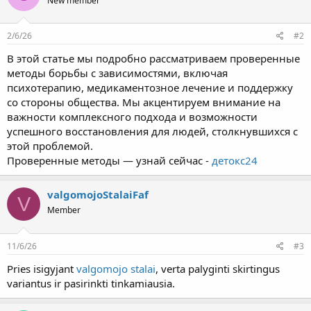
New member
2/6/26
#2
В этой статье мы подробно рассматриваем проверенные
методы борьбы с зависимостями, включая
психотерапию, медикаментозное лечение и поддержку
со стороны общества. Мы акцентируем внимание на
важности комплексного подхода и возможности
успешного восстановления для людей, столкнувшихся с
этой проблемой.
Проверенные методы — узнай сейчас -
детокс24
valgomojoStalaiFaf
V
Member
11/6/26
#3
Pries isigyjant
valgomojo stalai
, verta palyginti skirtingus
variantus ir pasirinkti tinkamiausia.