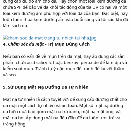
cung cấp đủ độ ẩm cho da. Hãy chọn một loại kem dưỡng da
chứa SPF để bảo vệ da khỏi tác động của tia UV có hại và một
loại kem dưỡng ẩm phù hợp với loại da của bạn. Đặc biệt, hãy
luôn luôn thoa kem dưỡng ẩm vào buổi sáng và tối sau khi đã
làm sạch da.
4.
Chăm sóc da mặt
- Trị Mụn Đúng Cách
Nếu bạn có vấn đề về mụn trên da mặt, hãy áp dụng các sản
phẩm chứa acid salicylic hoặc benzoyl peroxide để làm dịu và
kiểm soát mụn. Tránh tự ý nặn mụn để tránh để lại vết thâm
và sẹo.
5. Sử Dụng Mặt Nạ Dưỡng Da Tự Nhiên
Mặt nạ tự nhiên là cách tuyệt vời để cung cấp dưỡng chất cho
da mặt một cách tự nhiên và an toàn. Một số mặt nạ dưỡng
da hiệu quả bao gồm mặt nạ trà xanh, mặt nạ mật ong, và
mặt nạ bơ. Áp dụng mặt nạ đều đặn để da luôn tươi trẻ và
trắng hồng.