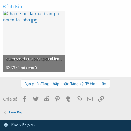
Đính kèm
cham-soc-da-mat-trang-tu-nhien-tai-nha.jpg
62 KB · Lượt xem: 0
Bạn phải đăng nhập hoặc đăng ký để bình luận.
Facebook
Twitter
Reddit
Pinterest
Tumblr
WhatsApp
Email
Link
Chia sẻ:
Làm Đẹp
Tiếng Việt (VN)