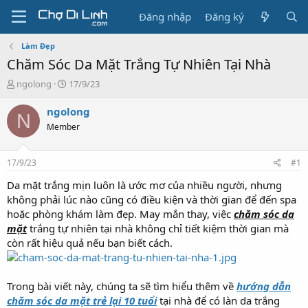
Đăng nhập
Đăng ký
Làm Đẹp
Chăm Sóc Da Mặt Trắng Tự Nhiên Tại Nhà
T
N
ngolong
17/9/23
h
g
r
à
ngolong
N
e
y
Member
a
g
d
ử
s
i
17/9/23
#1
t
a
Da mặt trắng mịn luôn là ước mơ của nhiều người, nhưng
r
không phải lúc nào cũng có điều kiện và thời gian để đến spa
t
hoặc phòng khám làm đẹp. May mắn thay, việc
chăm sóc da
e
mặt
trắng tự nhiên tại nhà không chỉ tiết kiệm thời gian mà
r
còn rất hiệu quả nếu bạn biết cách.
Trong bài viết này, chúng ta sẽ tìm hiểu thêm về
hướng dẫn
chăm sóc da mặt trẻ lại 10 tuổi
tại nhà để có làn da trắng