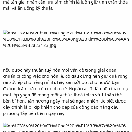
mà tân giai nhân cần lưu tâm chính là luôn giữ tinh thần thỏa
mái và ăn uống kỹ thuật.
nếu được hãy thuần tuý hóa mọi vấn đề trong giai đoạn
chuẩn bị công việc cho hôn lễ, cô dâu đừng nên giữ quá rộng
rãi sức ép cho riêng mình, hãy san sớt bớt cho người bạn
đường trăm năm của mình nhé. Ngoài ra cô dâu nên tham dự
một lớp yoga để mang một ý thức thoả thích và 1 thân thể
bền bỉ hơn. Tân nương ngày mai sẻ ngạc nhiên lúc biết được
đây chính là bí kíp khiến cho đẹp của đông đảo nàng dâu
phương Tây tiên tiến ngày nay.