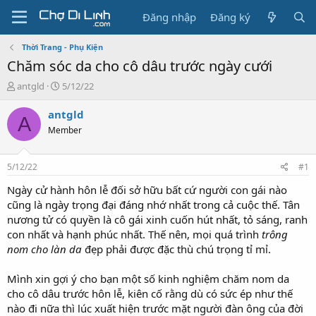
Đăng nhập
Đăng ký
Thời Trang - Phụ Kiện
Chăm sóc da cho cô dâu trước ngày cưới
T
N
antgld
5/12/22
h
g
r
à
antgld
A
e
y
Member
a
g
d
ử
s
i
5/12/22
#1
t
a
Ngày cử hành hôn lễ đối sở hữu bất cứ người con gái nào
r
cũng là ngày trọng đại đáng nhớ nhất trong cả cuộc thế. Tân
t
nương tử có quyền là cô gái xinh cuốn hút nhất, tỏ sáng, ranh
e
con nhất và hạnh phúc nhất. Thế nên, mọi quá trình
trông
r
nom cho làn da
đẹp phải được đặc thù chú trọng tỉ mỉ.
Mình xin gợi ý cho bạn một số kinh nghiệm chăm nom da
cho cô dâu trước hôn lễ, kiên cố rằng dù có sức ép như thế
nào đi nữa thì lúc xuất hiện trước mặt người đàn ông của đời