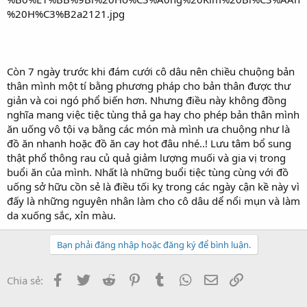
Còn 7 ngày trước khi đám cưới cô dâu nên chiều chuộng bản
thân mình một tí bằng phương pháp cho bản thân được thư
giản và coi ngó phổ biến hơn. Nhưng điều này không đồng
nghĩa mang việc tiệc tùng thả ga hay cho phép bản thân mình
ăn uống vô tội vạ bằng các món mà mình ưa chuộng như là
đồ ăn nhanh hoặc đồ ăn cay hot đâu nhé..! Lưu tâm bổ sung
thật phổ thông rau củ quả giảm lượng muối và gia vị trong
buổi ăn của mình. Nhất là những buổi tiệc tùng cùng với đồ
uống sở hữu cồn sẻ là điều tối kỵ trong các ngày cận kề này vì
đấy là những nguyên nhân làm cho cô dâu dể nổi mụn và làm
da xuống sắc, xỉn màu.
Bạn phải đăng nhập hoặc đăng ký để bình luận.
Facebook
Twitter
Reddit
Pinterest
Tumblr
WhatsApp
Email
Link
Chia sẻ: