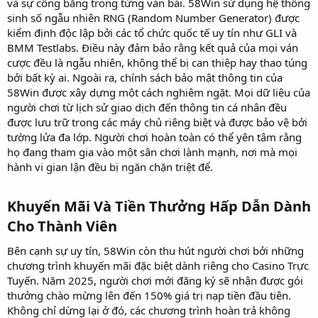
và sự công bằng trong từng ván bài. 58Win sử dụng hệ thống
sinh số ngẫu nhiên RNG (Random Number Generator) được
kiểm định độc lập bởi các tổ chức quốc tế uy tín như GLI và
BMM Testlabs. Điều này đảm bảo rằng kết quả của mọi ván
cược đều là ngẫu nhiên, không thể bị can thiệp hay thao túng
bởi bất kỳ ai. Ngoài ra, chính sách bảo mật thông tin của
58Win được xây dựng một cách nghiêm ngặt. Mọi dữ liệu của
người chơi từ lịch sử giao dịch đến thông tin cá nhân đều
được lưu trữ trong các máy chủ riêng biệt và được bảo vệ bởi
tường lửa đa lớp. Người chơi hoàn toàn có thể yên tâm rằng
họ đang tham gia vào một sân chơi lành mạnh, nơi mà mọi
hành vi gian lận đều bị ngăn chặn triệt để.
Khuyến Mãi Và Tiền Thưởng Hấp Dẫn Dành
Cho Thành Viên​
Bên cạnh sự uy tín, 58Win còn thu hút người chơi bởi những
chương trình khuyến mãi đặc biệt dành riêng cho Casino Trực
Tuyến. Năm 2025, người chơi mới đăng ký sẽ nhận được gói
thưởng chào mừng lên đến 150% giá trị nạp tiền đầu tiên.
Không chỉ dừng lại ở đó, các chương trình hoàn trả không