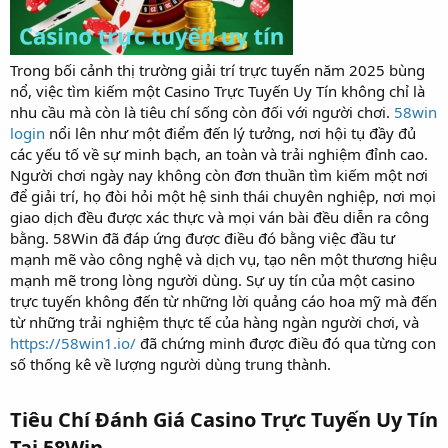
Trong bối cảnh thị trường giải trí trực tuyến năm 2025 bùng
nổ, việc tìm kiếm một Casino Trực Tuyến Uy Tín không chỉ là
nhu cầu mà còn là tiêu chí sống còn đối với người chơi.
58win
login
nổi lên như một điểm đến lý tưởng, nơi hội tụ đầy đủ
các yếu tố về sự minh bạch, an toàn và trải nghiệm đỉnh cao.
Người chơi ngày nay không còn đơn thuần tìm kiếm một nơi
để giải trí, họ đòi hỏi một hệ sinh thái chuyên nghiệp, nơi mọi
giao dịch đều được xác thực và mọi ván bài đều diễn ra công
bằng. 58Win đã đáp ứng được điều đó bằng việc đầu tư
mạnh mẽ vào công nghệ và dịch vụ, tạo nên một thương hiệu
mạnh mẽ trong lòng người dùng. Sự uy tín của một casino
trực tuyến không đến từ những lời quảng cáo hoa mỹ mà đến
từ những trải nghiệm thực tế của hàng ngàn người chơi, và
https://58win1.io/
đã chứng minh được điều đó qua từng con
số thống kê về lượng người dùng trung thành.
Tiêu Chí Đánh Giá Casino Trực Tuyến Uy Tín
Tại 58Win​