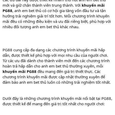
mới và giữ chân thành viên trung thành. Với
khuyến mãi
PG88
, anh em bet thủ có cơ hội gia tăng vốn đầu tư và tận
hưởng trải nghiệm giải trí tốt hơn. Mỗi chương trình khuyến
mãi đều có những điều kiện và ưu đãi riêng biệt, phù hợp với
nhiều đối tượng anh em bet thủ khác nhau.
PG88 cung cấp đa dạng các chương trình khuyến mãi hấp
dẫn, được thiết kế phù hợp với mọi nhu cầu của người chơi.
Từ các ưu đãi dành cho thành viên mới đến các chương trình
hoàn trả hấp dẫn cho anh em bet thủ thường xuyên, mỗi
khuyến mãi PG88
đều mang đến giá trị thiết thực. Các
chương trình khuyến mãi được cập nhật thường xuyên để
đảm bảo anh em bet thủ luôn có những trải nghiệm tốt nhất.
Dưới đây là những chương trình khuyến mãi nổi bật tại PG88,
được thiết kế để mang đến giá trị tốt nhất cho người chơi: