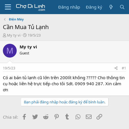
Đăng nhập
Đăng ký
Điện Máy
Cần Mua Tủ Lạnh
T
N
My ty vi
19/5/23
h
g
r
à
My ty vi
M
e
y
Guest
a
g
d
ử
s
i
19/5/23
#1
t
a
Có ai bán tủ lạnh cũ lớn trên 200lít không ????? Cho thông tin
r
cụ hoặc liên hệ trực tiếp cho tôi Sdt. 0909 940 287. Xin cảm
t
ơn
e
r
Bạn phải đăng nhập hoặc đăng ký để bình luận.
Facebook
Twitter
Reddit
Pinterest
Tumblr
WhatsApp
Email
Link
Chia sẻ: