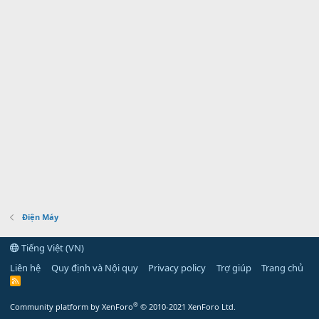
Điện Máy
Tiếng Việt (VN)
Liên hệ
Quy định và Nội quy
Privacy policy
Trợ giúp
Trang chủ
R
S
S
®
Community platform by XenForo
© 2010-2021 XenForo Ltd.