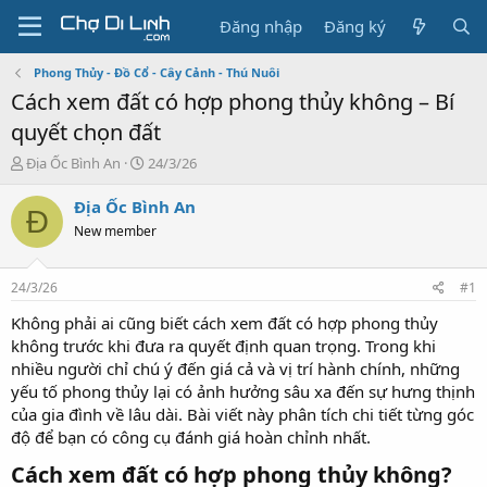
Đăng nhập
Đăng ký
Phong Thủy - Đồ Cổ - Cây Cảnh - Thú Nuôi
Cách xem đất có hợp phong thủy không – Bí
quyết chọn đất
T
N
Địa Ốc Bình An
24/3/26
h
g
r
à
Địa Ốc Bình An
Đ
e
y
New member
a
g
d
ử
s
i
24/3/26
#1
t
a
Không phải ai cũng biết cách xem đất có hợp phong thủy
r
không trước khi đưa ra quyết định quan trọng. Trong khi
t
nhiều người chỉ chú ý đến giá cả và vị trí hành chính, những
e
yếu tố phong thủy lại có ảnh hưởng sâu xa đến sự hưng thịnh
r
của gia đình về lâu dài. Bài viết này phân tích chi tiết từng góc
độ để bạn có công cụ đánh giá hoàn chỉnh nhất.
Cách xem đất có hợp phong thủy không?