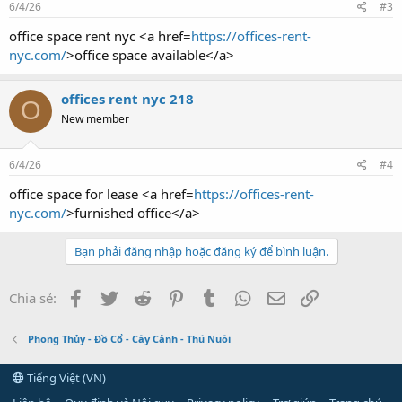
6/4/26
#3
office space rent nyc <a href=
https://offices-rent-
nyc.com/
>office space available</a>
offices rent nyc 218
O
New member
6/4/26
#4
office space for lease <a href=
https://offices-rent-
nyc.com/
>furnished office</a>
Bạn phải đăng nhập hoặc đăng ký để bình luận.
Facebook
Twitter
Reddit
Pinterest
Tumblr
WhatsApp
Email
Link
Chia sẻ:
Phong Thủy - Đồ Cổ - Cây Cảnh - Thú Nuôi
Tiếng Việt (VN)