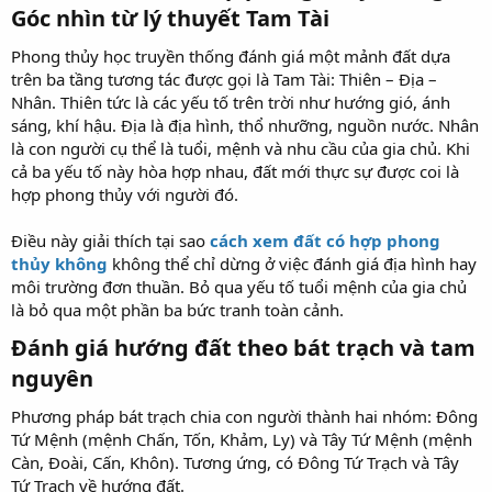
Góc nhìn từ lý thuyết Tam Tài​
Phong thủy học truyền thống đánh giá một mảnh đất dựa
trên ba tầng tương tác được gọi là Tam Tài: Thiên – Địa –
Nhân. Thiên tức là các yếu tố trên trời như hướng gió, ánh
sáng, khí hậu. Địa là địa hình, thổ nhưỡng, nguồn nước. Nhân
là con người cụ thể là tuổi, mệnh và nhu cầu của gia chủ. Khi
cả ba yếu tố này hòa hợp nhau, đất mới thực sự được coi là
hợp phong thủy với người đó.
Điều này giải thích tại sao
cách xem đất có hợp phong
thủy không
không thể chỉ dừng ở việc đánh giá địa hình hay
môi trường đơn thuần. Bỏ qua yếu tố tuổi mệnh của gia chủ
là bỏ qua một phần ba bức tranh toàn cảnh.
Đánh giá hướng đất theo bát trạch và tam
nguyên​
Phương pháp bát trạch chia con người thành hai nhóm: Đông
Tứ Mệnh (mệnh Chấn, Tốn, Khảm, Ly) và Tây Tứ Mệnh (mệnh
Càn, Đoài, Cấn, Khôn). Tương ứng, có Đông Tứ Trạch và Tây
Tứ Trạch về hướng đất.