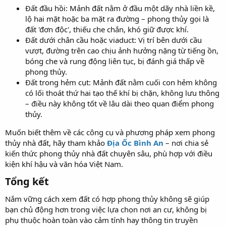
Đất đầu hồi: Mảnh đất nằm ở đầu một dãy nhà liền kề,
lộ hai mặt hoặc ba mặt ra đường – phong thủy gọi là
đất 'đơn độc', thiếu che chắn, khó giữ được khí.
Đất dưới chân cầu hoặc viaduct: Vị trí bên dưới cầu
vượt, đường trên cao chịu ảnh hưởng nặng từ tiếng ồn,
bóng che và rung động liên tục, bị đánh giá thấp về
phong thủy.
Đất trong hẻm cụt: Mảnh đất nằm cuối con hẻm không
có lối thoát thứ hai tạo thế khí bị chặn, không lưu thông
– điều này không tốt về lâu dài theo quan điểm phong
thủy.
Muốn biết thêm về các công cụ và phương pháp xem phong
thủy nhà đất, hãy tham khảo
Địa Ốc Bình An
– nơi chia sẻ
kiến thức phong thủy nhà đất chuyên sâu, phù hợp với điều
kiện khí hậu và văn hóa Việt Nam.
Tổng kết​
Nắm vững cách xem đất có hợp phong thủy không sẽ giúp
bạn chủ động hơn trong việc lựa chọn nơi an cư, không bị
phụ thuộc hoàn toàn vào cảm tính hay thông tin truyền