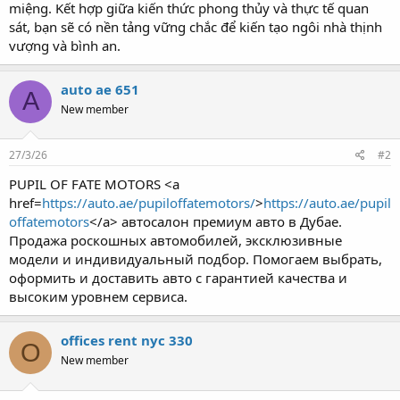
miệng. Kết hợp giữa kiến thức phong thủy và thực tế quan
sát, bạn sẽ có nền tảng vững chắc để kiến tạo ngôi nhà thịnh
vượng và bình an.
auto ae 651
A
New member
27/3/26
#2
PUPIL OF FATE MOTORS <a
href=
https://auto.ae/pupiloffatemotors/
>
https://auto.ae/pupil
offatemotors
</a> автосалон премиум авто в Дубае.
Продажа роскошных автомобилей, эксклюзивные
модели и индивидуальный подбор. Помогаем выбрать,
оформить и доставить авто с гарантией качества и
высоким уровнем сервиса.
offices rent nyc 330
O
New member