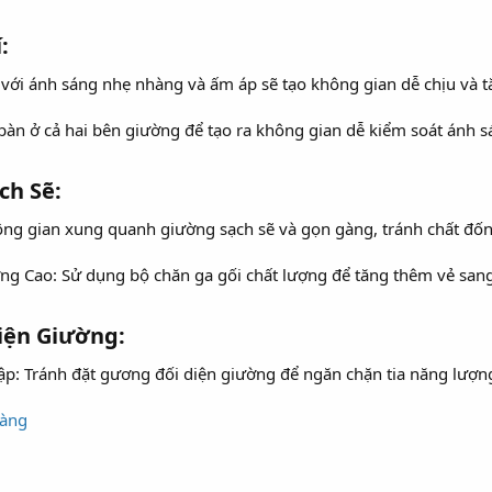
​
với ánh sáng nhẹ nhàng và ấm áp sẽ tạo không gian dễ chịu và t
n ở cả hai bên giường để tạo ra không gian dễ kiểm soát ánh sá
h Sẽ:​
g gian xung quanh giường sạch sẽ và gọn gàng, tránh chất đống
g Cao: Sử dụng bộ chăn ga gối chất lượng để tăng thêm vẻ sang 
iện Giường:​
: Tránh đặt gương đối diện giường để ngăn chặn tia năng lượn
hàng