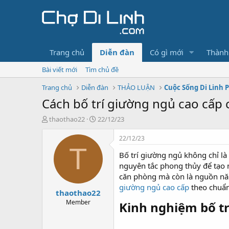
Trang chủ
Diễn đàn
Có gì mới
Thành
Bài viết mới
Tìm chủ đề
Trang chủ
Diễn đàn
THẢO LUẬN
Cuộc Sống Di Linh 
Cách bố trí giường ngủ cao cấp
T
N
thaothao22
22/12/23
h
g
r
à
22/12/23
e
y
T
Bố trí giường ngủ không chỉ là
a
g
d
ử
nguyên tắc phong thủy để tạo 
s
i
căn phòng mà còn là nguồn năng
t
giường ngủ cao cấp
theo chuẩn
thaothao22
a
r
Member
Kinh nghiệm bố tr
t
e