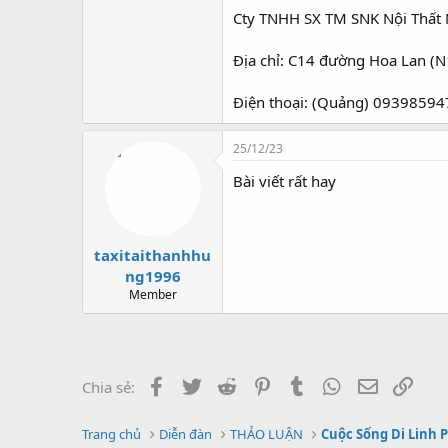
Cty TNHH SX TM SNK Nội Thất
Địa chỉ: C14 đường Hoa Lan (N
Điện thoại: (Quảng) 0939859
25/12/23
Bài viết rất hay
taxitaithanhhu
ng1996
Member
Facebook
Twitter
Reddit
Pinterest
Tumblr
WhatsApp
Email
Link
Chia sẻ:
Trang chủ
Diễn đàn
THẢO LUẬN
Cuộc Sống Di Linh 