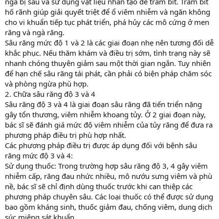
ngà bị sâu và sử dụng vật liệu nhân tạo để trám bít. Trám bít
hố rãnh giúp giải quyết triệt để ổ viêm nhiễm và ngăn không
cho vi khuẩn tiếp tục phát triển, phá hủy các mô cứng ở men
răng và ngà răng.
Sâu răng mức độ 1 và 2 là các giai đoạn nhẹ nên tương đối dễ
khắc phục. Nếu thăm khám và điều trị sớm, tình trạng này sẽ
nhanh chóng thuyên giảm sau một thời gian ngắn. Tuy nhiên
để hạn chế sâu răng tái phát, cần phải có biện pháp chăm sóc
và phòng ngừa phù hợp.
2. Chữa sâu răng độ 3 và 4
Sâu răng độ 3 và 4 là giai đoạn sâu răng đã tiến triển nặng
gây tổn thương, viêm nhiễm khoang tủy. Ở 2 giai đoạn này,
bác sĩ sẽ đánh giá mức độ viêm nhiễm của tủy răng để đưa ra
phương pháp điều trị phù hợp nhất.
Các phương pháp điều trị được áp dụng đối với bệnh sâu
răng mức độ 3 và 4:
Sử dụng thuốc: Trong trường hợp sâu răng độ 3, 4 gây viêm
nhiễm cấp, răng đau nhức nhiều, mô nướu sưng viêm và phù
nề, bác sĩ sẽ chỉ định dùng thuốc trước khi can thiệp các
phương pháp chuyên sâu. Các loại thuốc có thể được sử dụng
bao gồm kháng sinh, thuốc giảm đau, chống viêm, dung dịch
súc miệng sát khuẩn,…