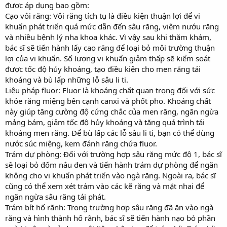
được áp dụng bao gồm:
Cạo vôi răng: Vôi răng tích tụ là điều kiện thuận lợi để vi
khuẩn phát triển quá mức dẫn đến sâu răng, viêm nướu răng
và nhiều bệnh lý nha khoa khác. Vì vậy sau khi thăm khám,
bác sĩ sẽ tiến hành lấy cao răng để loại bỏ môi trường thuận
lợi của vi khuẩn. Số lượng vi khuẩn giảm thấp sẽ kiểm soát
được tốc độ hủy khoáng, tạo điều kiện cho men răng tái
khoáng và bù lấp những lỗ sâu li ti.
Liệu pháp fluor: Fluor là khoáng chất quan trọng đối với sức
khỏe răng miệng bên cạnh canxi và phốt pho. Khoáng chất
này giúp tăng cường độ cứng chắc của men răng, ngăn ngừa
mảng bám, giảm tốc độ hủy khoáng và tăng quá trình tái
khoáng men răng. Để bù lấp các lỗ sâu li ti, bạn có thể dùng
nước súc miệng, kem đánh răng chứa fluor.
Trám dự phòng: Đối với trường hợp sâu răng mức độ 1, bác sĩ
sẽ loại bỏ đốm nâu đen và tiến hành trám dự phòng để ngăn
không cho vi khuẩn phát triển vào ngà răng. Ngoài ra, bác sĩ
cũng có thể xem xét trám vào các kẽ răng và mặt nhai để
ngăn ngừa sâu răng tái phát.
Trám bít hố rãnh: Trong trường hợp sâu răng đã ăn vào ngà
răng và hình thành hố rãnh, bác sĩ sẽ tiến hành nạo bỏ phần