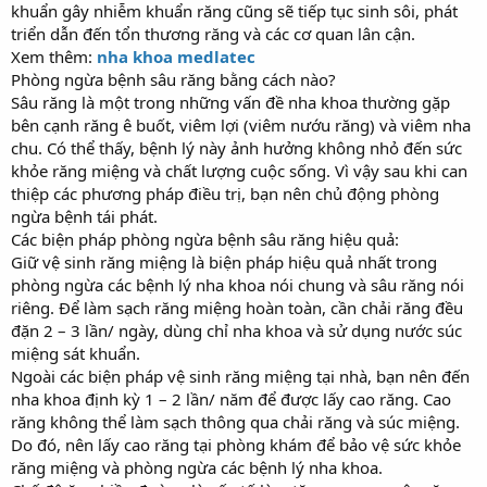
khuẩn gây nhiễm khuẩn răng cũng sẽ tiếp tục sinh sôi, phát
triển dẫn đến tổn thương răng và các cơ quan lân cận.
Xem thêm:
nha khoa medlatec
Phòng ngừa bệnh sâu răng bằng cách nào?
Sâu răng là một trong những vấn đề nha khoa thường gặp
bên cạnh răng ê buốt, viêm lợi (viêm nướu răng) và viêm nha
chu. Có thể thấy, bệnh lý này ảnh hưởng không nhỏ đến sức
khỏe răng miệng và chất lượng cuộc sống. Vì vậy sau khi can
thiệp các phương pháp điều trị, bạn nên chủ động phòng
ngừa bệnh tái phát.
Các biện pháp phòng ngừa bệnh sâu răng hiệu quả:
Giữ vệ sinh răng miệng là biện pháp hiệu quả nhất trong
phòng ngừa các bệnh lý nha khoa nói chung và sâu răng nói
riêng. Để làm sạch răng miệng hoàn toàn, cần chải răng đều
đặn 2 – 3 lần/ ngày, dùng chỉ nha khoa và sử dụng nước súc
miệng sát khuẩn.
Ngoài các biện pháp vệ sinh răng miệng tại nhà, bạn nên đến
nha khoa định kỳ 1 – 2 lần/ năm để được lấy cao răng. Cao
răng không thể làm sạch thông qua chải răng và súc miệng.
Do đó, nên lấy cao răng tại phòng khám để bảo vệ sức khỏe
răng miệng và phòng ngừa các bệnh lý nha khoa.