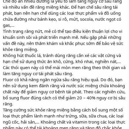
Chế độ ăn nhiều đường là yếu tố làm tăng nguy cơ sâu răng
và nhiều vấn đề răng miệng khác. Để hạn chế sâu răng tái
phát, bạn nên hạn chế dùng các loại thực phẩm và đồ uống
chứa đường như bánh kẹo, si rô, mứt, socola, nước ngọt có
gas,…
Tình trạng răng nứt, mẻ có thể tạo điều kiện thuận lợi cho vi
khuẩn sinh sôi và phát triển mạnh mẽ. Nếu gặp phải những
vấn đề này, nên thăm khám và khắc phục sớm để bảo vệ sức
khỏe răng miệng.
Không hút thuốc lá, tránh dùng răng cắn xé các vật cứng và
hạn chế sử dụng thức ăn khô, cứng, khó nhai, nghiền nát,…
Các thói quen này có thể mài mòn men răng theo thời gian và
làm tăng nguy cơ tái phát sâu răng.
Fluor có khả năng ngăn ngừa sâu răng hiệu quả. Do đó, bạn
nên sử dụng kem đánh răng và nước súc miệng chứa khoáng
chất này để giảm nguy cơ bệnh tái phát. Theo các nghiên cứu,
bổ sung fluor đúng cách có thể giảm 20 – 40% nguy cơ bị sâu
răng.
Tăng cường sức khỏe răng miệng bằng cách bổ sung một số
loại thực phẩm lành mạnh như trứng, sữa, sữa chua, các loại
ngũ cốc, hải sản,… Khoáng chất và vitamin trong các loại thực
phẩm này có thể tái khoáng men răng và tăng độ chắc khỏe