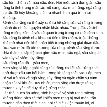
sâu lởm chởm có màu nâu, đen. Nói một cách đơn giản, sâu
răng là tình trạng mất các mô cứng của men răng, ngà răng
do tốc độ hủy khoáng diễn ra nhanh hơn quá trình tái
khoáng.
Bệnh sâu răng có thể xảy ra ở cả hệ răng sữa và răng trưởng
thành do nhiều nguyên nhân khác nhau. Trong đó, vệ sinh
răng miệng kém là yếu tố quan trọng trong cơ chế bệnh sinh.
Sâu răng là bệnh nha khoa có tiến triển chậm, triệu chứng
khá mờ nhạt nên khó nhận biết trong những giai đoạn đầu.
Dựa vào mức độ tổn thương của răng, bệnh sâu răng được
chia thành 4 cấp độ bao gồm sâu men, sâu ngà, sâu răng ăn
vào tủy và viêm tủy răng:
Sâu răng cấp độ 1 (sâu men)
Men răng là lớp ngoài cùng của răng, có kết cấu cứng chắc
nhờ được cấu tạo bởi hàm lượng khoáng chất cao. Lớp men
có vai trò bảo vệ ngà răng, tủy răng và ngăn chặn sự xâm
nhập của vi khuẩn. Tuy nhiên, men răng cần được tái tạo
thường xuyên để duy trì độ cứng chắc.
Các thói quen ăn uống, sinh hoạt và vệ sinh răng miệng
không đúng cách có thể khiến men răng bị mài mòn, tổn
thương dần theo thời gian. Khi có điều kiện thuận lợi, vi