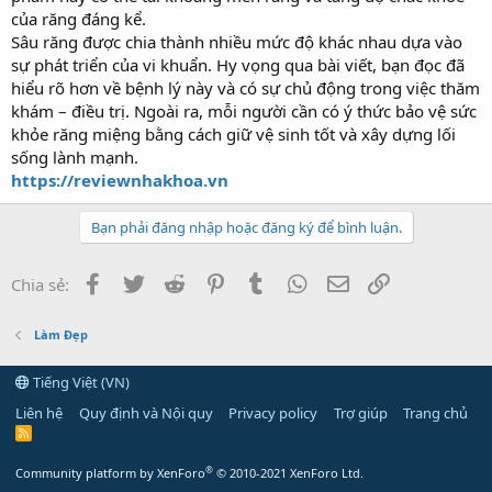
của răng đáng kể.
Sâu răng được chia thành nhiều mức độ khác nhau dựa vào
sự phát triển của vi khuẩn. Hy vọng qua bài viết, bạn đọc đã
hiểu rõ hơn về bệnh lý này và có sự chủ động trong việc thăm
khám – điều trị. Ngoài ra, mỗi người cần có ý thức bảo vệ sức
khỏe răng miệng bằng cách giữ vệ sinh tốt và xây dựng lối
sống lành mạnh.
https://reviewnhakhoa.vn
Bạn phải đăng nhập hoặc đăng ký để bình luận.
Facebook
Twitter
Reddit
Pinterest
Tumblr
WhatsApp
Email
Link
Chia sẻ:
Làm Đẹp
Tiếng Việt (VN)
Liên hệ
Quy định và Nội quy
Privacy policy
Trợ giúp
Trang chủ
R
S
S
®
Community platform by XenForo
© 2010-2021 XenForo Ltd.