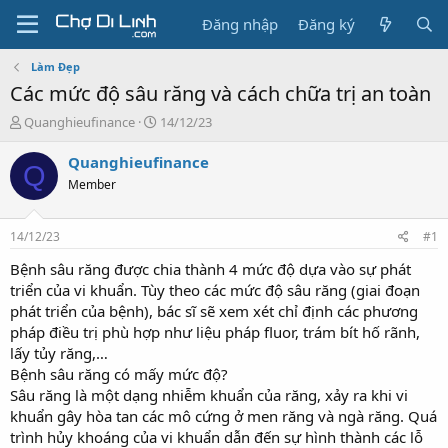
Đăng nhập
Đăng ký
Làm Đẹp
Các mức độ sâu răng và cách chữa trị an toàn
T
N
Quanghieufinance
14/12/23
h
g
r
à
Quanghieufinance
Q
e
y
Member
a
g
d
ử
s
i
14/12/23
#1
t
a
Bệnh sâu răng được chia thành 4 mức độ dựa vào sự phát
r
triển của vi khuẩn. Tùy theo các mức độ sâu răng (giai đoạn
t
phát triển của bệnh), bác sĩ sẽ xem xét chỉ định các phương
e
pháp điều trị phù hợp như liệu pháp fluor, trám bít hố rãnh,
r
lấy tủy răng,…
Bệnh sâu răng có mấy mức độ?
Sâu răng là một dạng nhiễm khuẩn của răng, xảy ra khi vi
khuẩn gây hòa tan các mô cứng ở men răng và ngà răng. Quá
trình hủy khoáng của vi khuẩn dẫn đến sự hình thành các lỗ