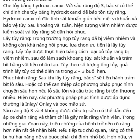
Che tủy bằng hydroxit canxi: Với sâu răng độ 3, bác sĩ có thể
chỉ định che tủy bằng hydroxit canxi để bảo tồn tủy răng.
Hydroxit canxi có đặc tính sát khuẩn giúp tiêu diệt vi khuẩn và
bảo vệ tủy. Sau khoảng vài tuần, hiện tượng viêm nhiễm được
kiểm soát và tủy răng sẽ dần hồi phục.
Lấy tủy răng: Trong trường hợp tủy răng đã bị viêm nhiễm và
không còn khả năng hồi phục, lựa chọn ưu tiên là lấy tủy
răng. Lấy tủy được thực hiện bằng cách loại bỏ tủy răng bị
viêm nhiễm, sau đó làm sạch khoang tủy, sát khuẩn và trám
bít bằng vật liệu nhân tạo. Tùy theo số lượng ống tủy, quá
trình lấy tủy có thể diễn ra trong 2 – 3 buổi hẹn.
Phục hình răng: Sau khi lấy tủy răng, bác sĩ sẽ tiến hành trám
bít lỗ sâu. Hoặc có thể can thiệp các phương pháp phục hình
chuyên sâu hơn nếu lỗ sâu lớn và cấu trúc răng bị tổn thương
nhiều. Hiện nay, các phương pháp phục hình được áp dụng
thường là Inlay/ Onlay và bọc mão sứ.
Sâu răng độ 3 và 4 không được điều trị sớm có thể dẫn đến
áp xe chân răng và thậm chí là gây mất răng vĩnh viễn. Trong
những giai đoạn này, triệu chứng của bệnh trở nên rõ ràng
hơn nên rất dễ nhận biết. Nếu tiếp tục chủ quan, răng có thể
bị hư hại nặng nề và buộc phải chỉ định nhổ bỏ. Hơn nữa, vi