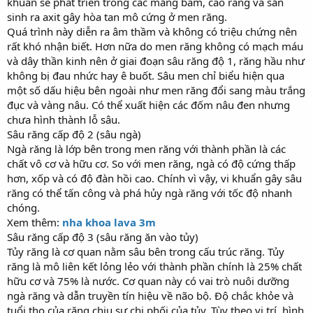
khuẩn sẽ phát triển trong các mảng bám, cao răng và sản
sinh ra axit gây hòa tan mô cứng ở men răng.
Quá trình này diễn ra âm thầm và không có triệu chứng nên
rất khó nhận biết. Hơn nữa do men răng không có mạch máu
và dây thần kinh nên ở giai đoạn sâu răng độ 1, răng hầu như
không bị đau nhức hay ê buốt. Sâu men chỉ biểu hiện qua
một số dấu hiệu bên ngoài như men răng đổi sang màu trắng
đục và vàng nâu. Có thể xuất hiện các đốm nâu đen nhưng
chưa hình thành lỗ sâu.
Sâu răng cấp độ 2 (sâu ngà)
Ngà răng là lớp bên trong men răng với thành phần là các
chất vô cơ và hữu cơ. So với men răng, ngà có độ cứng thấp
hơn, xốp và có độ đàn hồi cao. Chính vì vậy, vi khuẩn gây sâu
răng có thể tấn công và phá hủy ngà răng với tốc độ nhanh
chóng.
Xem thêm:
nha khoa lava 3m
Sâu răng cấp độ 3 (sâu răng ăn vào tủy)
Tủy răng là cơ quan nằm sâu bên trong cấu trúc răng. Tủy
răng là mô liên kết lỏng lẻo với thành phần chính là 25% chất
hữu cơ và 75% là nước. Cơ quan này có vai trò nuôi dưỡng
ngà răng và dẫn truyền tín hiệu về não bộ. Độ chắc khỏe và
tuổi thọ của răng chịu sự chi phối của tủy. Tùy theo vị trí, hình