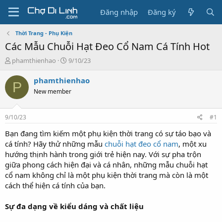
Đăng nhập
Đăng ký
Thời Trang - Phụ Kiện
Các Mẫu Chuỗi Hạt Đeo Cổ Nam Cá Tính Hot
T
N
phamthienhao
9/10/23
h
g
r
à
phamthienhao
P
e
y
New member
a
g
d
ử
s
i
9/10/23
#1
t
a
Bạn đang tìm kiếm một phụ kiện thời trang có sự táo bạo và
r
cá tính? Hãy thử những mẫu
chuỗi hạt đeo cổ nam
, một xu
t
hướng thịnh hành trong giới trẻ hiện nay. Với sự pha trộn
e
giữa phong cách hiện đại và cá nhân, những mẫu chuỗi hạt
r
cổ nam không chỉ là một phụ kiện thời trang mà còn là một
cách thể hiện cá tính của bạn.
Sự đa dạng về kiểu dáng và chất liệu