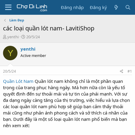
Đăng nhập
Đăng ký
Làm Đẹp
các loại quần lót nam- LavitiShop
T
N
yenthi
20/5/24
h
g
r
à
yenthi
Y
e
y
Active member
a
g
d
ử
s
i
20/5/24
#1
t
a
Quần Lót Nam
Quần lót nam không chỉ là một phần quan
r
trọng của trang phục hàng ngày. Mà hơn nữa còn là yếu tố
t
quyết định đến sự thoải mái và tự tin của phái mạnh. Với sự
e
đa dạng ngày càng tăng của thị trường, việc hiểu và lựa chọn
r
các loại quần lót nam phù hợp sẽ giúp bạn cảm thấy thoải
mái cũng như phản ánh phong cách và sở thích cá nhân của
bạn. Dưới đây là một số loại quần lót nam phổ biến mà bạn
nên xem xét: