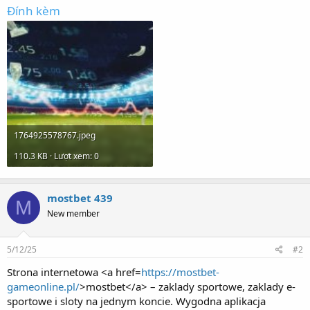
Đính kèm
1764925578767.jpeg
110.3 KB · Lượt xem: 0
mostbet 439
M
New member
5/12/25
#2
Strona internetowa <a href=
https://mostbet-
gameonline.pl/
>mostbet</a> – zaklady sportowe, zaklady e-
sportowe i sloty na jednym koncie. Wygodna aplikacja