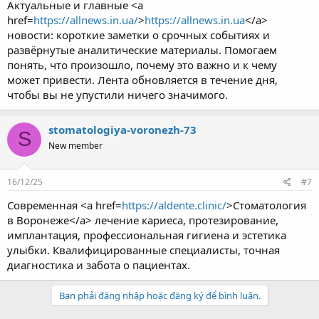
Актуальные и главные <a
href=
https://allnews.in.ua/
>
https://allnews.in.ua
</a>
новости: короткие заметки о срочных событиях и
развёрнутые аналитические материалы. Помогаем
понять, что произошло, почему это важно и к чему
может привести. Лента обновляется в течение дня,
чтобы вы не упустили ничего значимого.
stomatologiya-voronezh-73
S
New member
16/12/25
#7
Современная <a href=
https://aldente.clinic/
>Стоматология
в Воронеже</a> лечение кариеса, протезирование,
имплантация, профессиональная гигиена и эстетика
улыбки. Квалифицированные специалисты, точная
диагностика и забота о пациентах.
Bạn phải đăng nhập hoặc đăng ký để bình luận.