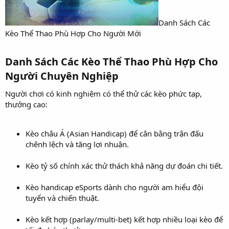
Danh Sách Các
Kèo Thể Thao Phù Hợp Cho Người Mới
Danh Sách Các Kèo Thể Thao Phù Hợp Cho
Người Chuyên Nghiệp​
Người chơi có kinh nghiệm có thể thử các kèo phức tạp,
thưởng cao:
Kèo châu Á (Asian Handicap) để cân bằng trận đấu
chênh lệch và tăng lợi nhuận.
Kèo tỷ số chính xác thử thách khả năng dự đoán chi tiết.
Kèo handicap eSports dành cho người am hiểu đội
tuyển và chiến thuật.
Kèo kết hợp (parlay/multi-bet) kết hợp nhiều loại kèo để