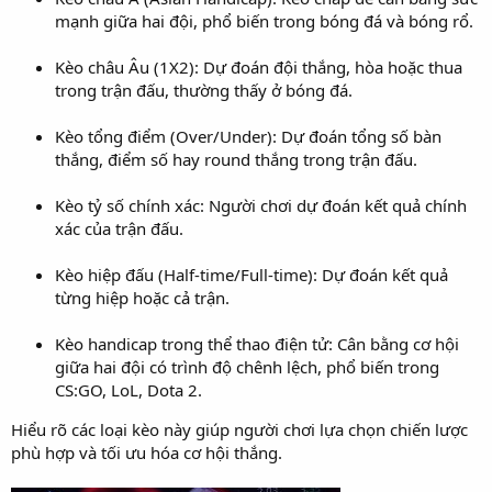
mạnh giữa hai đội, phổ biến trong bóng đá và bóng rổ.
Kèo châu Âu (1X2): Dự đoán đội thắng, hòa hoặc thua
trong trận đấu, thường thấy ở bóng đá.
Kèo tổng điểm (Over/Under): Dự đoán tổng số bàn
thắng, điểm số hay round thắng trong trận đấu.
Kèo tỷ số chính xác: Người chơi dự đoán kết quả chính
xác của trận đấu.
Kèo hiệp đấu (Half-time/Full-time): Dự đoán kết quả
từng hiệp hoặc cả trận.
Kèo handicap trong thể thao điện tử: Cân bằng cơ hội
giữa hai đội có trình độ chênh lệch, phổ biến trong
CS:GO, LoL, Dota 2.
Hiểu rõ các loại kèo này giúp người chơi lựa chọn chiến lược
phù hợp và tối ưu hóa cơ hội thắng.