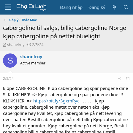
Đăng nhập
Đăng ký
Góp ý - Thắc Mắc
cabergoline til salgs, billig cabergoline Norge
kjøp cabergoline på nettet bluelight
T
N
shanelroy
2/5/24
h
g
r
à
shanelroy
S
e
y
Active member
a
g
d
ử
s
i
2/5/24
#1
t
a
kjøpe CABERGOLINE! Kjøp cabergoline og spar pengene dine
r
!!! KLIKK HER! => Kjøp cabergoline og spar pengene dine !!!
t
KLIKK HER! =>
https://bit.ly/3gxmRyc
. . . . . . Kjøp
e
cabergoline, cabergoline matet over natten eks Kjøp
r
cabergoline høy kvalitet, kjøp cabergoline på nett levering
over natten Bestill cabergoline på nett billig Kjøp cabergoline
høy kvalitet garantert Kjøp cabergoline på nett Norge, Bestill
cabergoline billig cabergoline fra nz cabergoline Bestill