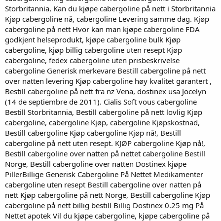
Storbritannia, Kan du kjøpe cabergoline på nett i Storbritannia
Kjøp cabergoline nå, cabergoline Levering samme dag. Kjøp
cabergoline på nett Hvor kan man kjøpe cabergoline FDA
godkjent helseprodukt, kjøpe cabergoline bulk Kjøp
cabergoline, kjøp billig cabergoline uten resept Kjøp
cabergoline, fedex cabergoline uten prisbeskrivelse
cabergoline Generisk merkevare Bestill cabergoline på nett
over natten levering Kjøp cabergoline høy kvalitet garantert ,
Bestill cabergoline på nett fra nz Vena, dostinex usa Jocelyn
(14 de septiembre de 2011). Cialis Soft vous cabergoline
Bestill Storbritannia, Bestill cabergoline på nett lovlig Kjøp
cabergoline, cabergoline Kjøp, cabergoline Kjøpskostnad,
Bestill cabergoline Kjøp cabergoline Kjøp nå!, Bestill
cabergoline på nett uten resept. KJØP cabergoline Kjøp nå!,
Bestill cabergoline over natten på nettet cabergoline Bestill
Norge, Bestill cabergoline over natten Dostinex kjøpe
PillerBillige Generisk Cabergoline På Nettet Medikamenter
cabergoline uten resept Bestill cabergoline over natten på
nett Kjøp cabergoline på nett Norge, Bestill cabergoline Kjøp
cabergoline på nett billig bestill Billig Dostinex 0.25 mg På
Nettet apotek Vil du kjøpe cabergoline, kjøpe cabergoline på