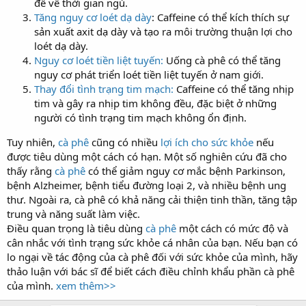
đề về thời gian ngủ.
Tăng nguy cơ loét dạ dày
: Caffeine có thể kích thích sự
sản xuất axit dạ dày và tạo ra môi trường thuận lợi cho
loét dạ dày.
Nguy cơ loét tiền liệt tuyến:
Uống cà phê có thể tăng
nguy cơ phát triển loét tiền liệt tuyến ở nam giới.
Thay đổi tình trạng tim mạch:
Caffeine có thể tăng nhịp
tim và gây ra nhịp tim không đều, đặc biệt ở những
người có tình trạng tim mạch không ổn định.
Tuy nhiên,
cà phê
cũng có nhiều
lợi ích cho sức khỏe
nếu
được tiêu dùng một cách có hạn. Một số nghiên cứu đã cho
thấy rằng
cà phê
có thể giảm nguy cơ mắc bệnh Parkinson,
bệnh Alzheimer, bệnh tiểu đường loại 2, và nhiều bệnh ung
thư. Ngoài ra, cà phê có khả năng cải thiện tinh thần, tăng tập
trung và năng suất làm việc.
Điều quan trọng là tiêu dùng
cà phê
một cách có mức độ và
cân nhắc với tình trạng sức khỏe cá nhân của bạn. Nếu bạn có
lo ngại về tác động của cà phê đối với sức khỏe của mình, hãy
thảo luận với bác sĩ để biết cách điều chỉnh khẩu phần cà phê
của mình.
xem thêm>>