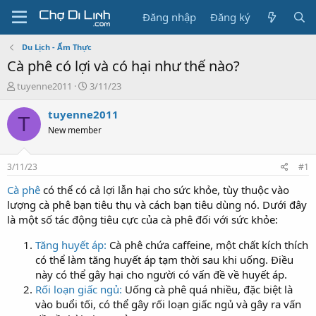
Đăng nhập
Đăng ký
Du Lịch - Ẩm Thực
Cà phê có lợi và có hại như thế nào?
T
N
tuyenne2011
3/11/23
h
g
r
à
tuyenne2011
T
e
y
New member
a
g
d
ử
s
i
3/11/23
#1
t
a
Cà phê
có thể có cả lợi lẫn hại cho sức khỏe, tùy thuộc vào
r
lượng cà phê bạn tiêu thụ và cách bạn tiêu dùng nó. Dưới đây
t
là một số tác động tiêu cực của cà phê đối với sức khỏe:
e
r
Tăng huyết áp:
Cà phê chứa caffeine, một chất kích thích
có thể làm tăng huyết áp tạm thời sau khi uống. Điều
này có thể gây hại cho người có vấn đề về huyết áp.
Rối loạn giấc ngủ:
Uống cà phê quá nhiều, đặc biệt là
vào buổi tối, có thể gây rối loạn giấc ngủ và gây ra vấn