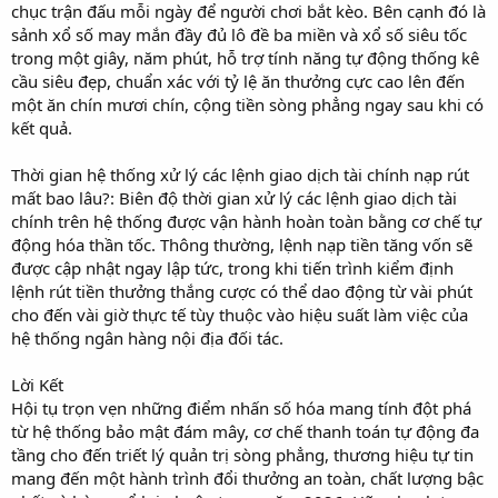
chục trận đấu mỗi ngày để người chơi bắt kèo. Bên cạnh đó là
sảnh xổ số may mắn đầy đủ lô đề ba miền và xổ số siêu tốc
trong một giây, năm phút, hỗ trợ tính năng tự động thống kê
cầu siêu đẹp, chuẩn xác với tỷ lệ ăn thưởng cực cao lên đến
một ăn chín mươi chín, cộng tiền sòng phẳng ngay sau khi có
kết quả.
Thời gian hệ thống xử lý các lệnh giao dịch tài chính nạp rút
mất bao lâu?: Biên độ thời gian xử lý các lệnh giao dịch tài
chính trên hệ thống được vận hành hoàn toàn bằng cơ chế tự
động hóa thần tốc. Thông thường, lệnh nạp tiền tăng vốn sẽ
được cập nhật ngay lập tức, trong khi tiến trình kiểm định
lệnh rút tiền thưởng thắng cược có thể dao động từ vài phút
cho đến vài giờ thực tế tùy thuộc vào hiệu suất làm việc của
hệ thống ngân hàng nội địa đối tác.
Lời Kết
Hội tụ trọn vẹn những điểm nhấn số hóa mang tính đột phá
từ hệ thống bảo mật đám mây, cơ chế thanh toán tự động đa
tầng cho đến triết lý quản trị sòng phẳng, thương hiệu tự tin
mang đến một hành trình đổi thưởng an toàn, chất lượng bậc