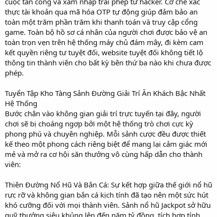
cuộc tấn công và xâm nhập trái phép từ hacker. Cơ chế xác
thực tài khoản qua mã hóa OTP tự động giúp đảm bảo an
toàn một trăm phần trăm khi thanh toán và truy cập cổng
game. Toàn bộ hồ sơ cá nhân của người chơi được bảo vệ an
toàn trọn vẹn trên hệ thống máy chủ đám mây, đi kèm cam
kết quyền riêng tư tuyệt đối, website tuyệt đối không tiết lộ
thông tin thành viên cho bất kỳ bên thứ ba nào khi chưa được
phép.
Tuyển Tập Kho Tàng Sảnh Đường Giải Trí Ăn Khách Bậc Nhất
Hệ Thống
Bước chân vào không gian giải trí trực tuyến tại đây, người
chơi sẽ bị choáng ngợp bởi một hệ thống trò chơi cực kỳ
phong phú và chuyên nghiệp. Mỗi sảnh cược đều được thiết
kế theo một phong cách riêng biệt để mang lại cảm giác mới
mẻ và mở ra cơ hội săn thưởng vô cùng hấp dẫn cho thành
viên:
Thiên Đường Nổ Hũ Và Bắn Cá: Sự kết hợp giữa thế giới nổ hũ
rực rỡ và không gian bắn cá kịch tính đã tạo nên một sức hút
khó cưỡng đối với mọi thành viên. Sảnh nổ hũ Jackpot sở hữu
quỹ thưởng siêu khủng lên đến năm tỷ đồng, tích hợp tính