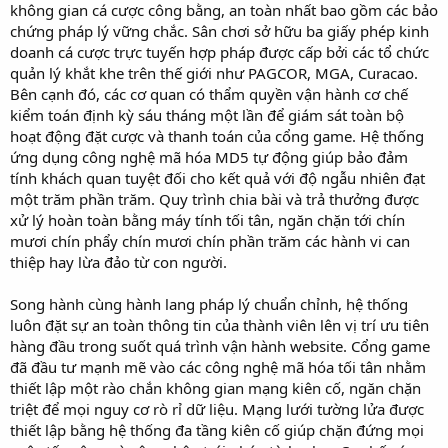
không gian cá cược công bằng, an toàn nhất bao gồm các bảo
chứng pháp lý vững chắc. Sân chơi sở hữu ba giấy phép kinh
doanh cá cược trực tuyến hợp pháp được cấp bởi các tổ chức
quản lý khắt khe trên thế giới như PAGCOR, MGA, Curacao.
Bên cạnh đó, các cơ quan có thẩm quyền vận hành cơ chế
kiểm toán định kỳ sáu tháng một lần để giám sát toàn bộ
hoạt động đặt cược và thanh toán của cổng game. Hệ thống
ứng dụng công nghệ mã hóa MD5 tự động giúp bảo đảm
tính khách quan tuyệt đối cho kết quả với độ ngẫu nhiên đạt
một trăm phần trăm. Quy trình chia bài và trả thưởng được
xử lý hoàn toàn bằng máy tính tối tân, ngăn chặn tới chín
mươi chín phẩy chín mươi chín phần trăm các hành vi can
thiệp hay lừa đảo từ con người.
Song hành cùng hành lang pháp lý chuẩn chỉnh, hệ thống
luôn đặt sự an toàn thông tin của thành viên lên vị trí ưu tiên
hàng đầu trong suốt quá trình vận hành website. Cổng game
đã đầu tư mạnh mẽ vào các công nghệ mã hóa tối tân nhằm
thiết lập một rào chắn không gian mạng kiên cố, ngăn chặn
triệt để mọi nguy cơ rò rỉ dữ liệu. Mạng lưới tường lửa được
thiết lập bằng hệ thống đa tầng kiên cố giúp chặn đứng mọi