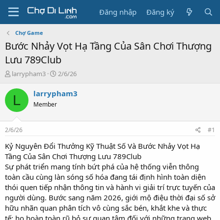
Đăng nhập
Đăng ký
Chợ Game
Bước Nhảy Vọt Hạ Tầng Của Sân Chơi Thượng
Lưu 789Club
T
N
larrypham3
2/6/26
h
g
r
à
larrypham3
L
e
y
Member
a
g
d
ử
s
i
2/6/26
#1
t
a
Kỷ Nguyên Đổi Thưởng Kỹ Thuật Số Và Bước Nhảy Vọt Hạ
r
Tầng Của Sân Chơi Thượng Lưu 789Club
t
Sự phát triển mang tính bứt phá của hệ thống viễn thông
e
toàn cầu cùng làn sóng số hóa đang tái định hình toàn diện
r
thói quen tiếp nhận thông tin và hành vi giải trí trực tuyến của
người dùng. Bước sang năm 2026, giới mộ điệu thời đại số sở
hữu nhãn quan phân tích vô cùng sắc bén, khắt khe và thực
tế; họ hoàn toàn rũ bỏ sự quan tâm đối với những trang web