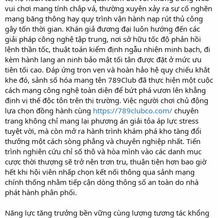
vui chơi mang tính chắp vá, thường xuyên xảy ra sự cố nghẽn
mạng băng thông hay quy trình vận hành nạp rút thủ công
gây tốn thời gian. Khán giả đương đại luôn hướng đến các
giải pháp công nghệ tập trung, nơi sở hữu tốc độ phản hồi
lệnh thần tốc, thuật toán kiểm định ngẫu nhiên minh bạch, đi
kèm hành lang an ninh bảo mật tối tân được đặt ở mức ưu
tiên tối cao. Đáp ứng trọn vẹn và hoàn hảo hệ quy chiếu khắt
khe đó, sảnh số hóa mang tên 789Club đã thực hiện một cuộc
cách mạng công nghệ toàn diện để bứt phá vươn lên khẳng
định vị thế độc tôn trên thị trường. Việc người chơi chủ động
lựa chọn đồng hành cùng
https://789clubco.com/
chuyên
trang không chỉ mang lại phương án giải tỏa áp lực stress
tuyệt vời, mà còn mở ra hành trình khám phá kho tàng đổi
thưởng một cách sòng phẳng và chuyên nghiệp nhất. Tiến
trình nghiên cứu chỉ số thô và hòa mình vào các danh mục
cược thời thượng sẽ trở nên trơn tru, thuận tiện hơn bao giờ
hết khi hội viên nhấp chọn kết nối thông qua sảnh mạng
chính thống nhằm tiếp cận dòng thông số an toàn do nhà
phát hành phân phối.
Năng lực tăng trưởng bền vững cùng lượng tương tác khổng