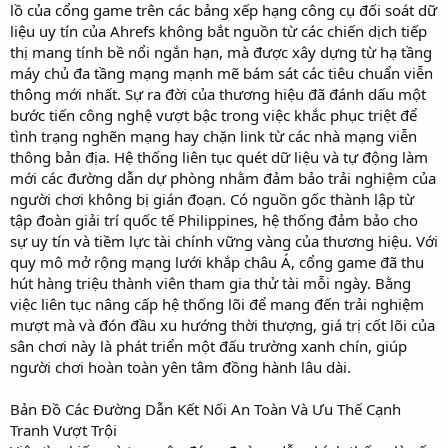
lồ của cổng game trên các bảng xếp hạng công cụ đối soát dữ
liệu uy tín của Ahrefs không bắt nguồn từ các chiến dịch tiếp
thị mang tính bề nổi ngắn hạn, mà được xây dựng từ hạ tầng
máy chủ đa tầng mạng mạnh mẽ bám sát các tiêu chuẩn viễn
thông mới nhất. Sự ra đời của thương hiệu đã đánh dấu một
bước tiến công nghệ vượt bậc trong việc khắc phục triệt để
tình trạng nghẽn mạng hay chặn link từ các nhà mạng viễn
thông bản địa. Hệ thống liên tục quét dữ liệu và tự động làm
mới các đường dẫn dự phòng nhằm đảm bảo trải nghiệm của
người chơi không bị gián đoạn. Có nguồn gốc thành lập từ
tập đoàn giải trí quốc tế Philippines, hệ thống đảm bảo cho
sự uy tín và tiềm lực tài chính vững vàng của thương hiệu. Với
quy mô mở rộng mạng lưới khắp châu Á, cổng game đã thu
hút hàng triệu thành viên tham gia thử tài mỗi ngày. Bằng
việc liên tục nâng cấp hệ thống lõi để mang đến trải nghiệm
mượt mà và đón đầu xu hướng thời thượng, giá trị cốt lõi của
sân chơi này là phát triển một đấu trường xanh chín, giúp
người chơi hoàn toàn yên tâm đồng hành lâu dài.
Bản Đồ Các Đường Dẫn Kết Nối An Toàn Và Ưu Thế Cạnh
Tranh Vượt Trội