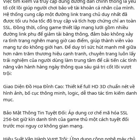
Việc tìm kiếm và truy cập đúng đường dẫn chính thống là yếu
tố cốt lõi giúp người chơi bảo vệ tài khoản cá nhân của mình.
Hệ thống cung cấp một đường link trang chủ duy nhất đã
được tối ưu hóa tốc độ truy cập và tích hợp chứng chỉ an toàn
SSL. Đồng thời, cổng game thiết lập mạng lưới gồm nhiều
đường link phụ để giảm tải băng thông, đảm bảo không xảy
ra tình trạng nghẽn mạng giờ cao điểm, giúp thành viên vào
mạng tự do không giới hạn. Để duy trì sức hút mạnh mẽ giữa
hơn năm trăm thương hiệu cạnh tranh, chuyên trang luôn lấy
trải nghiệm của người dùng làm trung tâm để cải tiến các tính
năng vận hành hàng ngày thông qua sáu giá trị cốt lõi vượt
trội:
Giao Diện Đồ Họa Đỉnh Cao: Thiết kế full HD 3D chuẩn nét về
hình ảnh, bố cục thông minh, logic, dễ thao tác tìm kiếm danh
mục.
Bảo Mật Thông Tin Tuyệt Đối: Áp dụng cơ chế mã hóa SSL
256-bit giữ kín danh tính của game thủ một cách tuyệt đối
trước mọi nguy cơ không gian mạng.
Hiệu Suất Vận Hành Vượt Trội: Ứng dụng công nghệ máy chủ