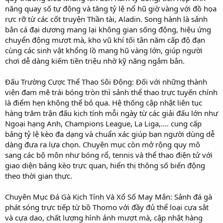
năng quay số tự động và tăng tỷ lệ nổ hũ giờ vàng với đồ họa
rực rỡ từ các cốt truyện Thần tài, Aladin. Song hành là sảnh
bắn cá đại dương mang lại không gian sống động, hiệu ứng
chuyển động mượt mà, kho vũ khí tối tân năm cấp độ đạn
cùng các sinh vật khổng lồ mang hũ vàng lớn, giúp người
chơi dễ dàng kiếm tiền triệu nhờ kỹ năng ngắm bắn.
Đấu Trường Cược Thể Thao Sôi Động: Đối với những thành
viên đam mê trái bóng tròn thì sảnh thể thao trực tuyến chính
là điểm hẹn không thể bỏ qua. Hệ thống cập nhật liên tục
hàng trăm trận đấu kịch tính mỗi ngày từ các giải đấu lớn như
Ngoại hạng Anh, Champions League, La Liga,…. cung cấp
bảng tỷ lệ kèo đa dạng và chuẩn xác giúp bạn người dùng dễ
dàng đưa ra lựa chọn. Chuyên mục còn mở rộng quy mô
sang các bộ môn như bóng rổ, tennis và thể thao điện tử với
giao diện bảng kèo trực quan, hiển thị thông số biến động
theo thời gian thực.
Chuyên Mục Đá Gà Kịch Tính Và Xổ Số May Mắn: Sảnh đá gà
phát sóng trực tiếp từ bồ Thomo với đầy đủ thể loại cựa sắt
và cựa dao, chất lượng hình ảnh mượt mà, cập nhật hàng