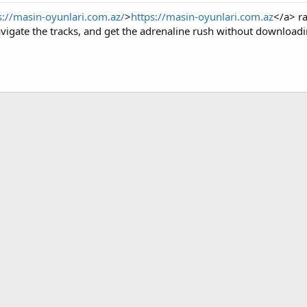
s://masin-oyunlari.com.az/
>
https://masin-oyunlari.com.az
</a> r
avigate the tracks, and get the adrenaline rush without downloadi