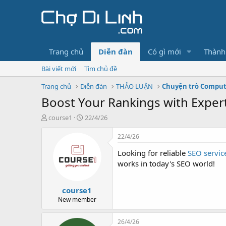
Trang chủ
Diễn đàn
Có gì mới
Thành
Bài viết mới
Tìm chủ đề
Trang chủ
Diễn đàn
THẢO LUẬN
Chuyện trò Compu
Boost Your Rankings with Exper
T
N
course1
22/4/26
h
g
r
à
22/4/26
e
y
Looking for reliable
SEO servic
a
g
d
ử
works in today's SEO world!
s
i
t
course1
a
r
New member
t
e
26/4/26