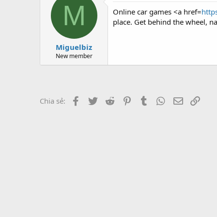
r
M
Online car games <a href=
http
place. Get behind the wheel, n
Miguelbiz
New member
Facebook
Twitter
Reddit
Pinterest
Tumblr
WhatsApp
Email
Link
Chia sẻ: