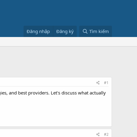
Đăng nhập
Đăng ký
Tìm kiếm
#1
es, and best providers. Let's discuss what actually
#2